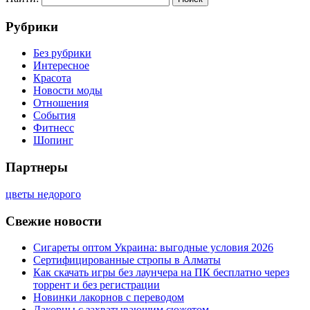
Рубрики
Без рубрики
Интересное
Красота
Новости моды
Отношения
События
Фитнесс
Шопинг
Партнеры
цветы недорого
Свежие новости
Сигареты оптом Украина: выгодные условия 2026
Сертифицированные стропы в Алматы
Как скачать игры без лаунчера на ПК бесплатно через
торрент и без регистрации
Новинки лакорнов с переводом
Лакорны с захватывающим сюжетом