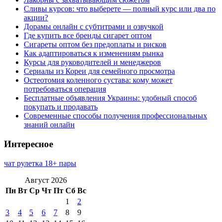
Сливы курсов: что выберете — полный курс или два по
акции?
Дорамы онлайн с субтитрами и озвучкой
Где купить все бренды сигарет оптом
Сигареты оптом без предоплаты и рисков
Как адаптироваться к изменениям рынка
Курсы для руководителей и менеджеров
Сериалы из Кореи для семейного просмотра
Остеотомия коленного сустава: кому может
потребоваться операция
Бесплатные объявления Украины: удобный способ
покупать и продавать
Современные способы получения профессиональных
знаний онлайн
Интересное
чат рулетка 18+ пары
Август 2026
Пн
Вт
Ср
Чт
Пт
Сб
Вс
1
2
3
4
5
6
7
8
9