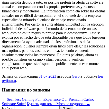
gran medida debido a esto, es posible preferir la oferta de software
actual en comparacion con las propias preferencias y recursos
financieros y monetarios. La informacion completa sobre las ofertas
actuales no es dificil de encontrar en el sitio web de una empresa
especializada mirando el enlace de trabajo mencionado
anteriormente. Por cierto, si surge alguna dificultad con la eleccion
individual de software para el mundo de la emocion de un casino
web, esto no es un requisito previo para la desesperanza. Esto se
explica por el hecho de que esta disponible para que todos busquen
directamente la ayuda adecuada de los profesionales de la
organizacion, quienes siempre estan listos para elegir las soluciones
mas optimas para los casinos en linea, teniendo en cuenta
absolutamente todos los momentos. En otras palabras, ahora es
posible construir un casino virtual personal y verificar
completamente que este disponible publicamente en este momento
en el portal web.
Запись опубликована
31.07.2023
автором
Gwp
в рубрике
Без
рубрики
.
Навигация по записям
←
Seamless Gaming Fun: Experience Our Premium Casino
Software Suite!
Купить диплом в Москве недорого
→
Найти: