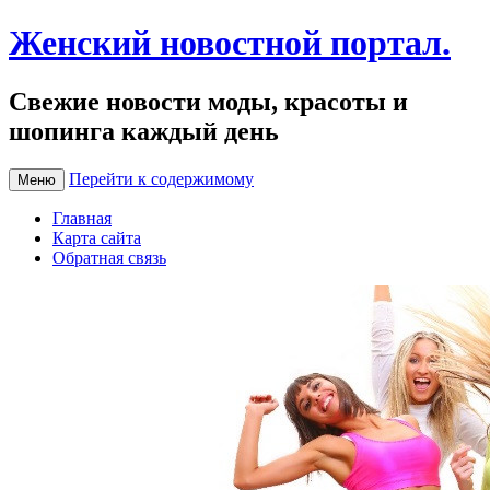
Женский новостной портал.
Свежие новости моды, красоты и
шопинга каждый день
Перейти к содержимому
Меню
Главная
Карта сайта
Обратная связь