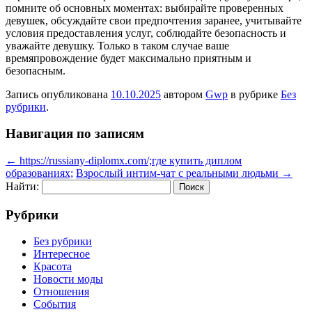
помните об основных моментах: выбирайте проверенных
девушек, обсуждайте свои предпочтения заранее, учитывайте
условия предоставления услуг, соблюдайте безопасность и
уважайте девушку. Только в таком случае ваше
времяпровождение будет максимально приятным и
безопасным.
Запись опубликована
10.10.2025
автором
Gwp
в рубрике
Без
рубрики
.
Навигация по записям
←
https://russiany-diplomx.com/;где купить диплом
образованиях;
Взрослый интим-чат с реальными людьми
→
Найти:
Рубрики
Без рубрики
Интересное
Красота
Новости моды
Отношения
События