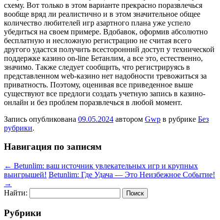
схему. Вот только в этом варианте прекрасно поразвлечься
вообще вряд ли реалистично и в этом значительное общее
количество любителей игр азартного плана уже успело
убедиться на своем примере. Вдобавок, оформив абсолютно
бесплатную и несложную регистрацию не считая всего
другого удастся получить всесторонний доступ у технической
поддержке казино on-line Бетанлим, а все это, естественно,
значимо. Также следует сообщить, что регистрируясь в
представленном web-казино нет надобности тревожиться за
приватность. Поэтому, оценивая все приведенное выше
существуют все предлоги создать учетную запись в казино-
онлайн и без проблем поразвлечься в любой момент.
Запись опубликована
09.05.2024
автором
Gwp
в рубрике
Без
рубрики
.
Навигация по записям
←
Betunlim: ваш источник увлекательных игр и крупных
выигрышей!
Betunlim: Где Удача — Это Неизбежное Событие!
→
Найти:
Рубрики