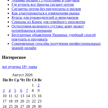
Дорамы онлайн с субтитрами и озвучкой
Где купить все бренды сигарет оптом
Сигареты оптом без предоплаты и рисков
Как адаптироваться к изменениям рынка
Курсы для руководителей и менеджеров
Сериалы из Кореи для семейного просмотра
Остеотомия коленного сустава: кому может
потребоваться операция
Бесплатные объявления Украины: удобный способ
покупать и продавать
Современные способы получения профессиональных
знаний онлайн
Интересное
чат рулетка 18+ пары
Август 2026
Пн
Вт
Ср
Чт
Пт
Сб
Вс
1
2
3
4
5
6
7
8
9
10
11
12
13
14
15
16
17
18
19
20
21
22
23
24
25
26
27
28
29
30