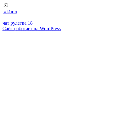
31
« Июл
чат рулетка 18+
Сайт работает на WordPress