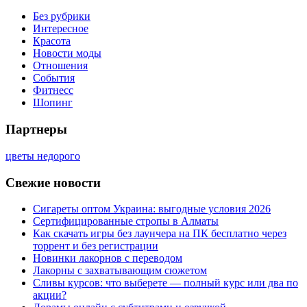
Без рубрики
Интересное
Красота
Новости моды
Отношения
События
Фитнесс
Шопинг
Партнеры
цветы недорого
Свежие новости
Сигареты оптом Украина: выгодные условия 2026
Сертифицированные стропы в Алматы
Как скачать игры без лаунчера на ПК бесплатно через
торрент и без регистрации
Новинки лакорнов с переводом
Лакорны с захватывающим сюжетом
Сливы курсов: что выберете — полный курс или два по
акции?