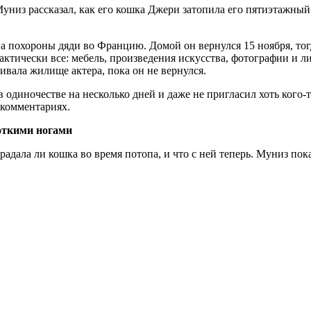
униз рассказал, как его кошка Джери затопила его пятиэтажный
на
похороны дяди во Францию. Домой он вернулся 15 ноября, тогд
актически все: мебель, произведения искусства, фотографии и
ивала жилище актера, пока он не вернулся.
 одиночестве на несколько дней и даже не пригласил хоть кого-т
 комментариях.
откими ногами
адала ли кошка во время потопа, и что с ней теперь. Муниз пока