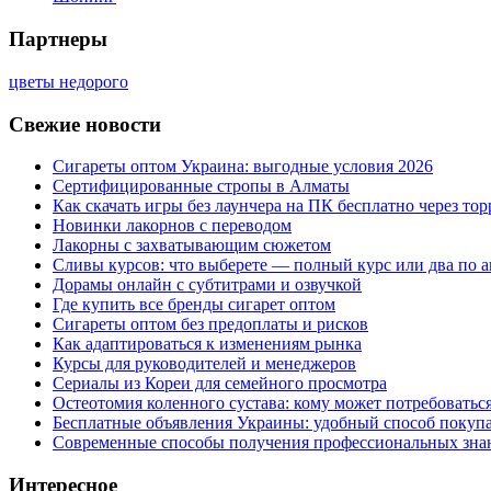
Партнеры
цветы недорого
Свежие новости
Сигареты оптом Украина: выгодные условия 2026
Сертифицированные стропы в Алматы
Как скачать игры без лаунчера на ПК бесплатно через тор
Новинки лакорнов с переводом
Лакорны с захватывающим сюжетом
Сливы курсов: что выберете — полный курс или два по 
Дорамы онлайн с субтитрами и озвучкой
Где купить все бренды сигарет оптом
Сигареты оптом без предоплаты и рисков
Как адаптироваться к изменениям рынка
Курсы для руководителей и менеджеров
Сериалы из Кореи для семейного просмотра
Остеотомия коленного сустава: кому может потребоватьс
Бесплатные объявления Украины: удобный способ покупа
Современные способы получения профессиональных зна
Интересное