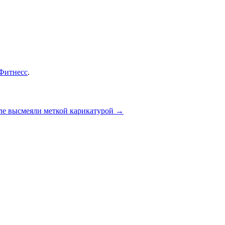
Фитнесс
.
ле высмеяли меткой карикатурой
→