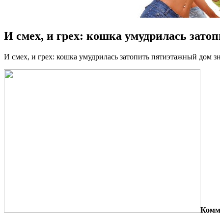
И смех, и грех: кошка умудрилась зат
И смex, и грex: кошка умудрилась затопить пятиэтажный дом з
Комме