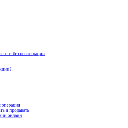
рент и без регистрации
акции?
я операция
ть и продавать
ний онлайн