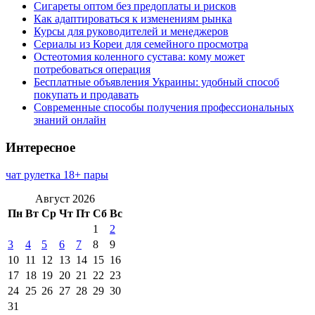
Сигареты оптом без предоплаты и рисков
Как адаптироваться к изменениям рынка
Курсы для руководителей и менеджеров
Сериалы из Кореи для семейного просмотра
Остеотомия коленного сустава: кому может
потребоваться операция
Бесплатные объявления Украины: удобный способ
покупать и продавать
Современные способы получения профессиональных
знаний онлайн
Интересное
чат рулетка 18+ пары
Август 2026
Пн
Вт
Ср
Чт
Пт
Сб
Вс
1
2
3
4
5
6
7
8
9
10
11
12
13
14
15
16
17
18
19
20
21
22
23
24
25
26
27
28
29
30
31