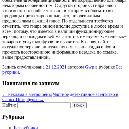
обеспечения конфиденциальности непосредственно благодаря
некоторым особенностям. С другой стороны, гидра onion —
это именно тот online магазин, в котором в общем-то все
продавцы протестированные, что, по очевидным
предпосылкам важный плюс. По отдельности требуется
отметить, что гидра онион вполне доступна в любое время и
всем, потому, что имеется в наличии функционирующее
зеркало, и со входом в веб-магазин так именуемых, ~теневых~
товаров и услуг конфузов не выявится. К слову, найти
актуальное зеркало виртуального магазина гидра onion и
прочесть всестороннюю информацию незадача по ссылке,
выше предоставленной.
Запись опубликована
21.12.2021
автором
Gwp
в рубрике
Без
рубрики
.
Навигация по записям
←
Реклама в метро цены
Частное детективное агентство в
Санкт-Петербурге
→
Найти:
Рубрики
Без рубрики