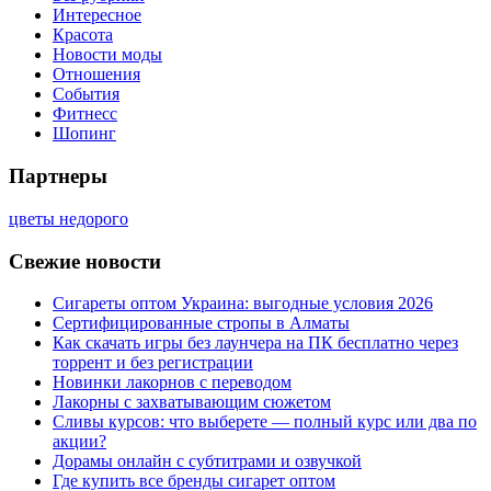
Интересное
Красота
Новости моды
Отношения
События
Фитнесс
Шопинг
Партнеры
цветы недорого
Свежие новости
Сигареты оптом Украина: выгодные условия 2026
Сертифицированные стропы в Алматы
Как скачать игры без лаунчера на ПК бесплатно через
торрент и без регистрации
Новинки лакорнов с переводом
Лакорны с захватывающим сюжетом
Сливы курсов: что выберете — полный курс или два по
акции?
Дорамы онлайн с субтитрами и озвучкой
Где купить все бренды сигарет оптом