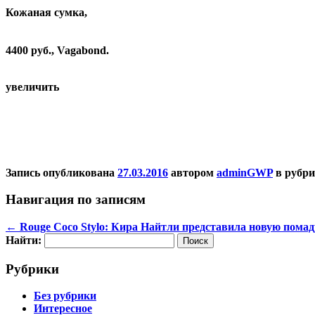
Кожаная
сумка
,
4400 руб.,
Vagabond
.
увеличить
Запись опубликована
27.03.2016
автором
adminGWP
в рубр
Навигация по записям
←
Rouge Coco Stylo: Кира Найтли представила новую помаду
Найти:
Рубрики
Без рубрики
Интересное