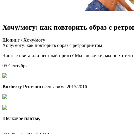
Хочу/могу: как повторить образ с ретр
Шoпинг / Xoчу/мoгу
Xoчу/мoгу: кaк повторить образ с ретропринтом
Чистые цвета или пестрый принт? Мы девочки, мы не хотим ни
05 Сентября
Burberry Prorsum
осень–зима 2015/2016
Шелковое
платье
,