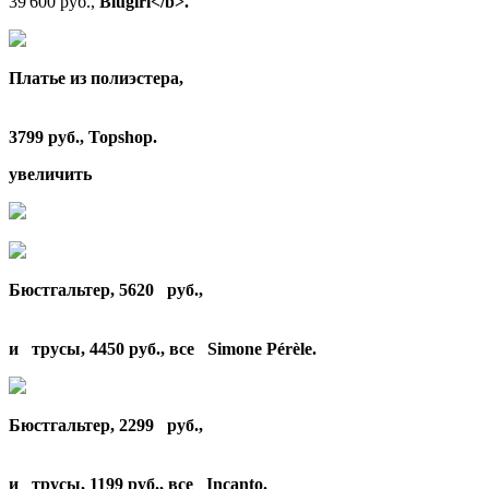
39 600 руб.,
Blugirl<
/b>.
Платье
из полиэстера,
3799 руб.,
Topshop
.
увеличить
Бюстгальтер
, 5620 руб.,
и
трусы
, 4450 руб., все
Simone
Pérèle
.
Бюстгальтер
, 2299 руб.,
и
трусы
, 1199 руб., все
Incanto
.