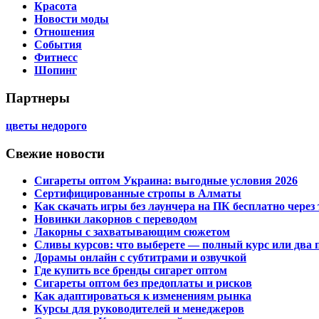
Красота
Новости моды
Отношения
События
Фитнесс
Шопинг
Партнеры
цветы недорого
Свежие новости
Сигареты оптом Украина: выгодные условия 2026
Сертифицированные стропы в Алматы
Как скачать игры без лаунчера на ПК бесплатно через 
Новинки лакорнов с переводом
Лакорны с захватывающим сюжетом
Сливы курсов: что выберете — полный курс или два 
Дорамы онлайн с субтитрами и озвучкой
Где купить все бренды сигарет оптом
Сигареты оптом без предоплаты и рисков
Как адаптироваться к изменениям рынка
Курсы для руководителей и менеджеров