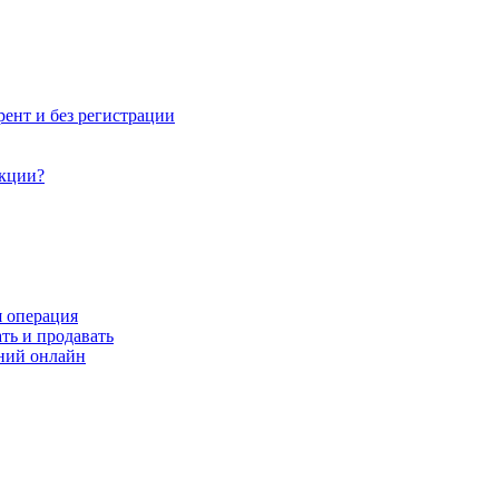
рент и без регистрации
акции?
я операция
ть и продавать
ний онлайн