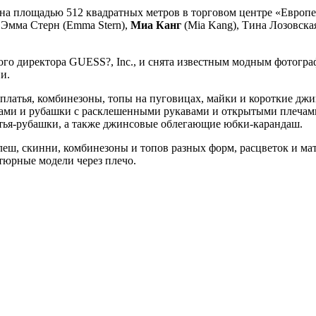
на площадью 512 квадратных метров в торговом центре «Европе
Эмма Стерн (Emma Stern),
Миа Канг
(Mia Kang), Тина Лозовска
ого директора GUESS?, Inc., и снята известным модным фотогр
ии.
х платья, комбинезоны, топы на пуговицах, майки и короткие д
резами и рубашки с расклешенными рукавами и открытыми плеча
атья-рубашки, а также джинсовые облегающие юбки-карандаш.
еш, скинни, комбинезоны и топов разных форм, расцветок и ма
тюрные модели через плечо.