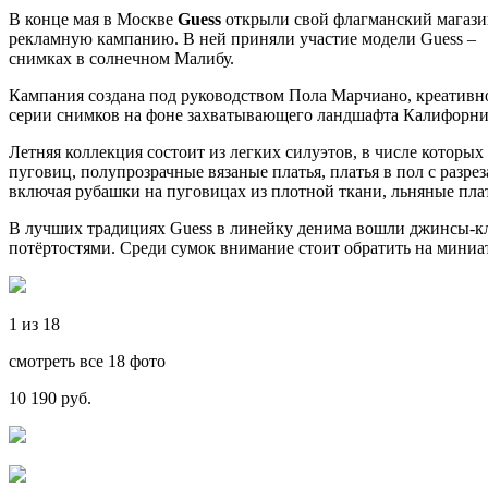
В конце мая в Москве
Guess
открыли свой флагманский магази
рекламную кампанию. В ней приняли участие модели Guess – 
снимках в солнечном Малибу.
Кампания создана под руководством Пола Марчиано, креативн
серии снимков на фоне захватывающего ландшафта Калифорн
Летняя коллекция состоит из легких силуэтов, в числе которы
пуговиц, полупрозрачные вязаные платья, платья в пол с раз
включая рубашки на пуговицах из плотной ткани, льняные пл
В лучших традициях Guess в линейку денима вошли джинсы-кл
потёртостями. Среди сумок внимание стоит обратить на миниа
1 из 18
смотреть все 18 фото
10 190 руб.