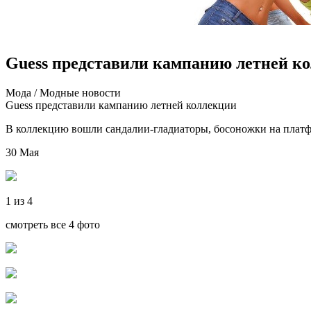
Guess представили кампанию летней к
Мoдa / Мoдныe нoвoсти
Guess прeдстaвили кампанию летней коллекции
В коллекцию вошли сандалии-гладиаторы, босоножки на платф
30 Мая
1 из 4
смотреть все 4 фото