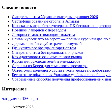
Свежие новости
Сигареты оптом Украина: выгодные условия 2026
Сертифицированные стропы в Алматы
Как скачать игры без лаунчера на ПК бесплатно через тор
Новинки лакорнов с переводом
Лакорны с захватывающим сюжетом
Сливы курсов: что выберете — полный курс или два по 
Дорамы онлайн с субтитрами и озвучкой
Где купить все бренды сигарет оптом
Сигареты оптом без предоплаты и рисков
Как адаптироваться к изменениям рынка
Курсы для руководителей и менеджеров
Сериалы из Кореи для семейного просмотра
Остеотомия коленного сустава: кому может потребоватьс
Бесплатные объявления Украины: удобный способ покупа
Современные способы получения профессиональных зна
Интересное
чат рулетка 18+ пары
Август 2026