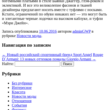
богемными платьями в стиле Бьянки Джаггер, глэм-роком и
эклектикой. И все это великолепие фасонов и тканей
дизайнеры предлагают носить вместе с туфлями с носками.
Кстати, ограничений по обуви никаких нет — это могут быть
и элегантные черные лодочки на высоком каблуке, и туфли
«Мэри Джейн».
Запись опубликована
10.06.2016
автором
adminGWP
в
рубрике
Новости моды
.
Навигация по записям
←
Новый российский спортивный бренд Sport Angel
Rouge
D`Armani: 13 новых оттенков помады Giorgio Armani
→
Найти:
Рубрики
Без рубрики
Интересное
Красота
Новости моды
Отношения
События
Фитнесс