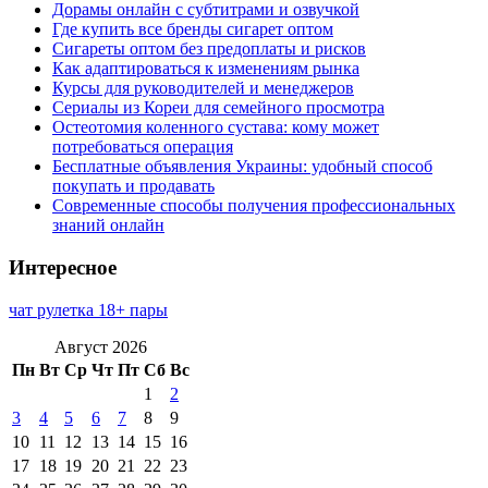
Дорамы онлайн с субтитрами и озвучкой
Где купить все бренды сигарет оптом
Сигареты оптом без предоплаты и рисков
Как адаптироваться к изменениям рынка
Курсы для руководителей и менеджеров
Сериалы из Кореи для семейного просмотра
Остеотомия коленного сустава: кому может
потребоваться операция
Бесплатные объявления Украины: удобный способ
покупать и продавать
Современные способы получения профессиональных
знаний онлайн
Интересное
чат рулетка 18+ пары
Август 2026
Пн
Вт
Ср
Чт
Пт
Сб
Вс
1
2
3
4
5
6
7
8
9
10
11
12
13
14
15
16
17
18
19
20
21
22
23