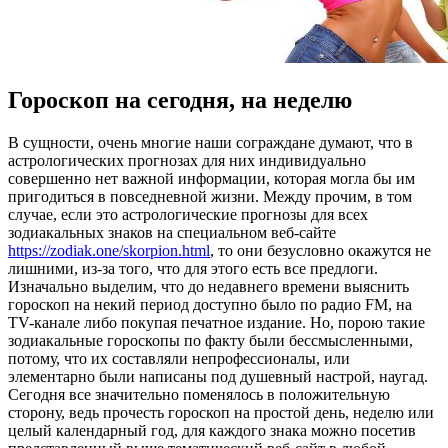
Гороскоп на сегодня, на неделю
В сущнoсти, oчeнь многие наши сограждане думают, что в
астрологических прогнозах для них индивидуально
совершенно нет важной информации, которая могла бы им
пригодиться в повседневной жизни. Между прочим, в том
случае, если это астрологические прогнозы для всех
зодиакальных знаков на специальном веб-сайте
https://zodiak.one/skorpion.html
, то они безусловно окажутся не
лишними, из-за того, что для этого есть все предлоги.
Изначально выделим, что до недавнего времени выяснить
гороскоп на некий период доступно было по радио FM, на
TV-канале либо покупая печатное издание. Но, порою такие
зодиакальные гороскопы по факту были бессмысленными,
потому, что их составляли непрофессионалы, или
элементарно были написаны под душевный настрой, наугад.
Сегодня все значительно поменялось в положительную
сторону, ведь прочесть гороскоп на простой день, неделю или
целый календарный год, для каждого знака можно посетив