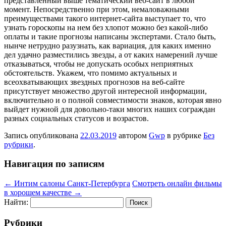
представленный выше тематический веб-сайт в любой
момент. Непосредственно при этом, немаловажными
преимуществами такого интернет-сайта выступает то, что
узнать гороскопы на нем без хлопот можно без какой-либо
оплаты и такие прогнозы написаны экспертами. Стало быть,
нынче нетрудно разузнать, как вариация, для каких именно
дел удачно разместились звезды, а от каких намерений лучше
отказываться, чтобы не допускать особых неприятных
обстоятельств. Укажем, что помимо актуальных и
всеохватывающих звездных прогнозов на веб-сайте
присутствует множество другой интересной информации,
включительно и о полной совместимости знаков, которая явно
выйдет нужной для довольно-таки многих наших сограждан
разных социальных статусов и возрастов.
Запись опубликована
22.03.2019
автором
Gwp
в рубрике
Без
рубрики
.
Навигация по записям
←
Интим салоны Санкт-Петербурга
Смотреть онлайн фильмы
в хорошем качестве
→
Найти:
Рубрики