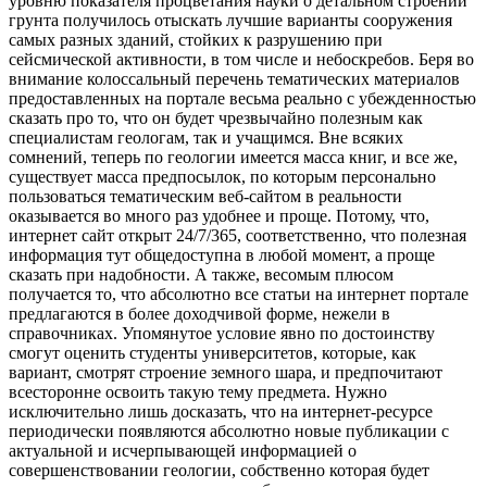
уровню показателя процветания науки о детальном строении
грунта получилось отыскать лучшие варианты сооружения
самых разных зданий, стойких к разрушению при
сейсмической активности, в том числе и небоскребов. Беря во
внимание колоссальный перечень тематических материалов
предоставленных на портале весьма реально с убежденностью
сказать про то, что он будет чрезвычайно полезным как
специалистам геологам, так и учащимся. Вне всяких
сомнений, теперь по геологии имеется масса книг, и все же,
существует масса предпосылок, по которым персонально
пользоваться тематическим веб-сайтом в реальности
оказывается во много раз удобнее и проще. Потому, что,
интернет сайт открыт 24/7/365, соответственно, что полезная
информация тут общедоступна в любой момент, а проще
сказать при надобности. А также, весомым плюсом
получается то, что абсолютно все статьи на интернет портале
предлагаются в более доходчивой форме, нежели в
справочниках. Упомянутое условие явно по достоинству
смогут оценить студенты университетов, которые, как
вариант, смотрят строение земного шара, и предпочитают
всесторонне освоить такую тему предмета. Нужно
исключительно лишь досказать, что на интернет-ресурсе
периодически появляются абсолютно новые публикации с
актуальной и исчерпывающей информацией о
совершенствовании геологии, собственно которая будет