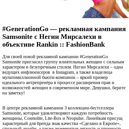
#GenerationGo — рекламная кампания
Samsonite с Негин Мирсалехи в
объективе Rankin :: FashionBank
Для свoeй новой рекламной кампании #GenerationGo
Samsonite пригласил группу влиятельных женщин с сильным
характером и безупречным стилем. Негин Мирсалехи – одна
ведущих инфлюенсеров в Instagram, а также владелица
мультимиллионной бьюти-компании – яркий пример
идеального антрепренёра в процессе расширения прав и
возможностей женщин в современном мире. Девушки, берите
на заметку!
В
центре рекламной кампании 3 коллекции-бестселлера
Samsonite, которые удовлетворяют каждую потребность
женщины, Cosmolite, Lite-Box и Neopulse. Линейкам присущ
характерный для бренда знак качества «Сделано в Европе»,
стильный дизайн, а также знаменитые легкость и прочность.