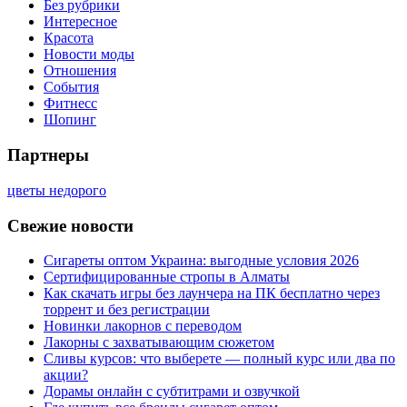
Без рубрики
Интересное
Красота
Новости моды
Отношения
События
Фитнесс
Шопинг
Партнеры
цветы недорого
Свежие новости
Сигареты оптом Украина: выгодные условия 2026
Сертифицированные стропы в Алматы
Как скачать игры без лаунчера на ПК бесплатно через
торрент и без регистрации
Новинки лакорнов с переводом
Лакорны с захватывающим сюжетом
Сливы курсов: что выберете — полный курс или два по
акции?
Дорамы онлайн с субтитрами и озвучкой