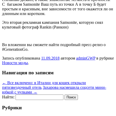
С багажом Samsonite Ваш путь из точки А в точку Б будет
простым и красивым, вне зависимости от того окажется ли он
длинным или коротким.
Это вторая рекламная кампания Samsonite, которую снял
культовый фотограф Rankin (Ранкин)
Во вложении вы сможете найти подробный пресс-релиз о
#GenerationGo.
Запись опубликована
11.09.2018
автором
adminGWP
в рубрике
Новости моды
.
Навигация по записям
←
Все включено: в Италии для кошек открыли
пятизвездочный отель
Захарова насмешила соцсети мини-
юбкой с чулками
→
Найти:
Рубрики