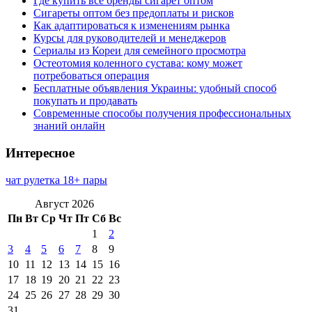
Где купить все бренды сигарет оптом
Сигареты оптом без предоплаты и рисков
Как адаптироваться к изменениям рынка
Курсы для руководителей и менеджеров
Сериалы из Кореи для семейного просмотра
Остеотомия коленного сустава: кому может
потребоваться операция
Бесплатные объявления Украины: удобный способ
покупать и продавать
Современные способы получения профессиональных
знаний онлайн
Интересное
чат рулетка 18+ пары
Август 2026
Пн
Вт
Ср
Чт
Пт
Сб
Вс
1
2
3
4
5
6
7
8
9
10
11
12
13
14
15
16
17
18
19
20
21
22
23
24
25
26
27
28
29
30
31