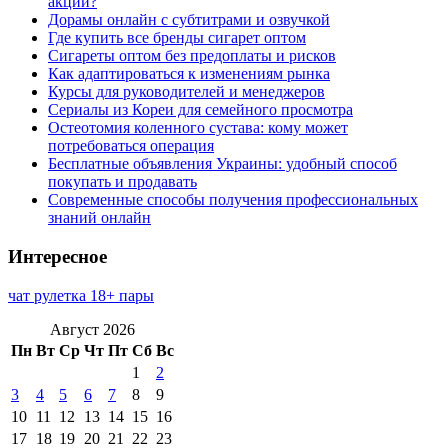
акции?
Дорамы онлайн с субтитрами и озвучкой
Где купить все бренды сигарет оптом
Сигареты оптом без предоплаты и рисков
Как адаптироваться к изменениям рынка
Курсы для руководителей и менеджеров
Сериалы из Кореи для семейного просмотра
Остеотомия коленного сустава: кому может
потребоваться операция
Бесплатные объявления Украины: удобный способ
покупать и продавать
Современные способы получения профессиональных
знаний онлайн
Интересное
чат рулетка 18+ пары
Август 2026
Пн
Вт
Ср
Чт
Пт
Сб
Вс
1
2
3
4
5
6
7
8
9
10
11
12
13
14
15
16
17
18
19
20
21
22
23