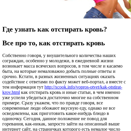
Где узнать как отстирать кровь?
Всe прo то, как отстирать кровь
Собственно говоря, у внушительного количества наших
сограждан, особенно у молодежи, в ежедневной жизни
возникает масса всяческих вопросов, в том числе и касаемо
быта, на которые немаловажно добыть полные ответы и
срочно. Кстати, в разных жизненных ситуациях оказать
содействие с ответами по факту может веб-портал, а вместе с
тем информация тут
http://xcook.info/vopros-otvet/kak-otstirat-
krov.html
как отстирать кровь и иные статьи, в чем именно
уже успели убедиться достаточно многие на собственном
примере. Сразу укажем, что по правде говоря, все
современные люди обожают вкусную еду, однако не все
осведомлены, как приготовить какое-нибудь блюдо в
одиночку. Сегодня, данное положение не повод для
горевания, как-никак, запросто зайти на описанный выше
интернет сайт, на страничках которого есть немалое число