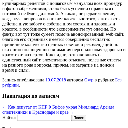
кулинарных рецептов с пошаговым мануалом всех процедур
и фотоизображениями, стало быть успешно справиться с
готовкой не будет дилеммой. А также, не редкое явление,
когда куча вопросов возникает касательно того, как оказать
действенную заботу о собственном состоянии здоровья и
красоте, в особенности что эксперименты тут опасны. По
факту, вот тут тоже сумеет помочь анонсированный web-сайт,
благо на его страницах имеется совершенно бесплатно
приличное количество ценных советов и рекомендаций по
оказанию полноценного внимания персональному здоровью и
красоте от экспертов. Как видно, отправившись на
единственный сайт, элементарно отыскать полезные ответы
на разного рода вопросы, причем, не затратив на поиски
время и силы.
Запись опубликована
19.07.2018
автором
Gwp
в рубрике
Без
рубрики
.
Навигация по записям
←
Как депутат от КПРФ Бифов украл Миллиард
Аренда
спецтехники в Краснодаре и крае
→
Найти: