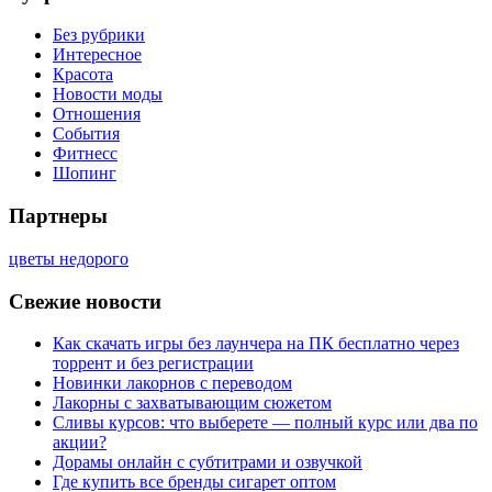
Без рубрики
Интересное
Красота
Новости моды
Отношения
События
Фитнесс
Шопинг
Партнеры
цветы недорого
Свежие новости
Как скачать игры без лаунчера на ПК бесплатно через
торрент и без регистрации
Новинки лакорнов с переводом
Лакорны с захватывающим сюжетом
Сливы курсов: что выберете — полный курс или два по
акции?
Дорамы онлайн с субтитрами и озвучкой
Где купить все бренды сигарет оптом