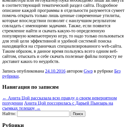
компьютера или нетбука/ноутбука необходимо лишь заглянуть
в соответствующий тематический раздел сайта. Подробное
описание каждой программы в отдельности разумеется сумеет
помочь открыть только лишь ценные современные утилиты,
которые впоследствии позволят с наилучшим результатом
совладать с имеющими задачами. Также, если появится
стремление найти и скачать какую-то определенную
популярную компьютерную игру, то надо только пользоваться
для этой цели эффективной и удобной системой поиска
находящейся на страничках специализированного web-сайта.
Таким образом, в данное время пользуясь всего одним веб-
сайтом, отыскать и себе скачать полезные файлы попросту не
доставит каких-то неудобств.
Запись опубликована
24.10.2016
автором
Gwp
в рубрике
Без
рубрики
.
Навигация по записям
←
Анита Цой рассказала всю правду о своем невероятном
похудении
Анита Цой поссорилась с Дарьей Пынзарь на
съемках телешоу
→
Найти:
Рубрики