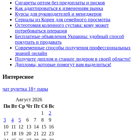
Сигареты оптом без предоплаты и рисков
Как адаптироваться к изменениям рынка
Курсы для руководителей и менеджеров
Сериалы из Кореи для семейного просмотра
Остеотомия коленного сустава: кому может
потребоваться операция
Бесплатные объявления Украины: удобный способ
покупать и продавать
Современные способы получения профессиональных
знаний онлайн
Получите диплом и станьте лидером в своей области!
Дипломы, которые помогут вам выделиться!
Интересное
чат рулетка 18+ пары
Август 2026
Пн
Вт
Ср
Чт
Пт
Сб
Вс
1
2
3
4
5
6
7
8
9
10
11
12
13
14
15
16
17
18
19
20
21
22
23