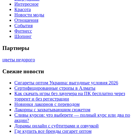
Интересное
Красота
Новости моды
Отношения
События
Фитнесс
Шопинг
Партнеры
цветы недорого
Свежие новости
Сигареты оптом Украина: выгодные условия 2026
Сертифицированные стропы в Алматы
Как скачать игры без лаунчера на ПК бесплатно через
торрент и без регистрации
Новинки лакорнов с переводом
Лакорны с захватывающим сюжетом
Сливы курсов: что выберете — полный курс или два по
акции?
Дорамы онлайн с субтитрами и озвучкой
Где купить все бренды сигарет оптом