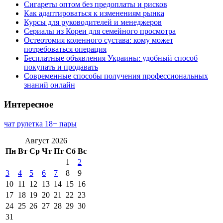
Сигареты оптом без предоплаты и рисков
Как адаптироваться к изменениям рынка
Курсы для руководителей и менеджеров
Сериалы из Кореи для семейного просмотра
Остеотомия коленного сустава: кому может
потребоваться операция
Бесплатные объявления Украины: удобный способ
покупать и продавать
Современные способы получения профессиональных
знаний онлайн
Интересное
чат рулетка 18+ пары
Август 2026
Пн
Вт
Ср
Чт
Пт
Сб
Вс
1
2
3
4
5
6
7
8
9
10
11
12
13
14
15
16
17
18
19
20
21
22
23
24
25
26
27
28
29
30
31