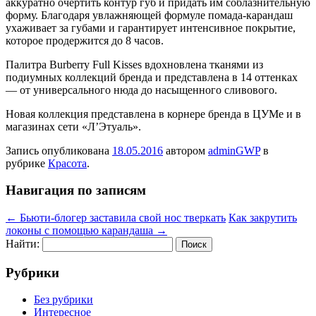
аккуратно очертить контур губ и придать им соблазнительную
форму. Благодаря увлажняющей формуле помада-карандаш
ухаживает за губами и гарантирует интенсивное покрытие,
которое продержится до 8 часов.
Палитра Burberry Full Kisses вдохновлена тканями из
подиумных коллекций бренда и представлена в 14 оттенках
— от универсального нюда до насыщенного сливового.
Новая коллекция представлена в корнере бренда в ЦУМе и в
магазинах сети «Л’Этуаль».
Запись опубликована
18.05.2016
автором
adminGWP
в
рубрике
Красота
.
Навигация по записям
←
Бьюти-блогер заставила свой нос тверкать
Как закрутить
локоны с помощью карандаша
→
Найти:
Рубрики
Без рубрики
Интересное