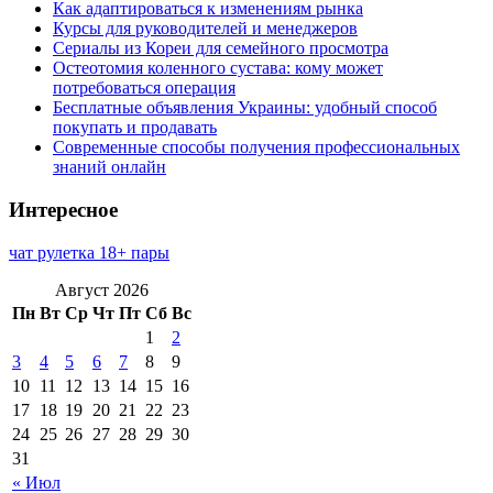
Как адаптироваться к изменениям рынка
Курсы для руководителей и менеджеров
Сериалы из Кореи для семейного просмотра
Остеотомия коленного сустава: кому может
потребоваться операция
Бесплатные объявления Украины: удобный способ
покупать и продавать
Современные способы получения профессиональных
знаний онлайн
Интересное
чат рулетка 18+ пары
Август 2026
Пн
Вт
Ср
Чт
Пт
Сб
Вс
1
2
3
4
5
6
7
8
9
10
11
12
13
14
15
16
17
18
19
20
21
22
23
24
25
26
27
28
29
30
31
« Июл