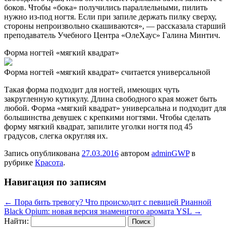
боков. Чтобы «бока» получились параллельными, пилить
нужно из-под ногтя. Если при запиле держать пилку сверху,
стороны непроизвольно скашиваются», — рассказала старший
преподаватель Учебного Центра «ОлеХаус» Галина Минтич.
Форма ногтей «мягкий квадрат»
Форма ногтей «мягкий квадрат» считается универсальной
Такая форма подходит для ногтей, имеющих чуть
закругленную кутикулу. Длина свободного края может быть
любой. Форма «мягкий квадрат» универсальна и подходит для
большинства девушек с крепкими ногтями. Чтобы сделать
форму мягкий квадрат, запилите уголки ногтя под 45
градусов, слегка округляя их.
Запись опубликована
27.03.2016
автором
adminGWP
в
рубрике
Красота
.
Навигация по записям
←
Пора бить тревогу? Что происходит с певицей Рианной
Black Opium: новая версия знаменитого аромата YSL
→
Найти: