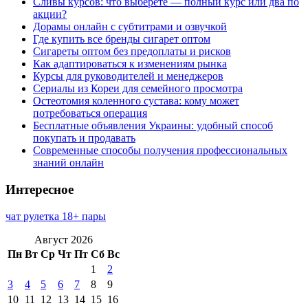
Сливы курсов: что выберете — полный курс или два по
акции?
Дорамы онлайн с субтитрами и озвучкой
Где купить все бренды сигарет оптом
Сигареты оптом без предоплаты и рисков
Как адаптироваться к изменениям рынка
Курсы для руководителей и менеджеров
Сериалы из Кореи для семейного просмотра
Остеотомия коленного сустава: кому может
потребоваться операция
Бесплатные объявления Украины: удобный способ
покупать и продавать
Современные способы получения профессиональных
знаний онлайн
Интересное
чат рулетка 18+ пары
Август 2026
Пн
Вт
Ср
Чт
Пт
Сб
Вс
1
2
3
4
5
6
7
8
9
10
11
12
13
14
15
16