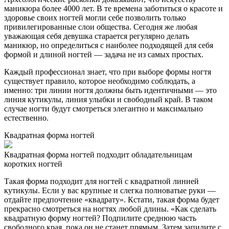
маникюра более 4000 лет. В те времена заботиться о красоте и
здоровье своих ногтей могли себе позволить только
привилегированные слои общества. Сегодня же любая
уважающая себя девушка старается регулярно делать
маникюр, но определиться с наиболее подходящей для себя
формой и длиной ногтей — задача не из самых простых.
Каждый профессионал знает, что при выборе формы ногтя
существует правило, которое необходимо соблюдать, а
именно: три линии ногтя должны быть идентичными — это
линия кутикулы, линия улыбки и свободный край. В таком
случае ногти будут смотреться элегантно и максимально
естественно.
Квадратная форма ногтей
Квадратная форма ногтей подходит обладательницам
коротких ногтей
Такая форма подходит для ногтей с квадратной линией
кутикулы. Если у вас крупные и слегка полноватые руки —
отдайте предпочтение «квадрату». Кстати, такая форма будет
прекрасно смотреться на ногтях любой длины. «Как сделать
квадратную форму ногтей? Подпилите среднюю часть
свободного края, пока он не станет прямым. Затем запилите с