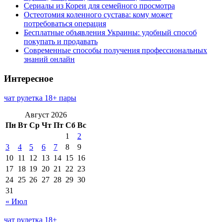
Сериалы из Кореи для семейного просмотра
Остеотомия коленного сустава: кому может
потребоваться операция
Бесплатные объявления Украины: удобный способ
покупать и продавать
Современные способы получения профессиональных
знаний онлайн
Интересное
чат рулетка 18+ пары
Август 2026
Пн
Вт
Ср
Чт
Пт
Сб
Вс
1
2
3
4
5
6
7
8
9
10
11
12
13
14
15
16
17
18
19
20
21
22
23
24
25
26
27
28
29
30
31
« Июл
чат рулетка 18+