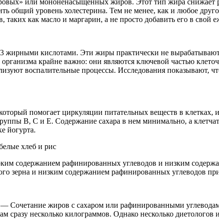
оровых» или мононенасыщенных жиров. Этот тип жира снижает р
ить общий уровень холестерина. Тем не менее, как и любое друг
, таких как масло и маргарин, а не просто добавить его в свой
га-3 жирными кислотами. Эти жиры практически не вырабатывают
о организма крайне важно: они являются ключевой частью клет
лизуют воспалительные процессы. Исследования показывают, что
который помогает циркуляции питательных веществ в клетках, 
уппы B, C и Е. Содержание сахара в нем минимально, а клетчат
ке йогурта.
белые хлеб и рис
оким содержанием рафинированных углеводов и низким содержан
ного зерна и низким содержанием рафинированных углеводов пр
— Сочетание жиров с сахаром или рафинированными углеводами 
ам сразу несколько килограммов. Однако несколько диетологов и