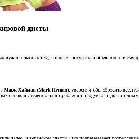
жировой диеты
 нужно помнить тем, кто хочет похудеть, и объяснил, почему д
ор
Марк Хайман (Mark Hyman)
, уверен: чтобы сбросить
вес, ну
орых основаны именно на потреблении продуктов с достаточны
жду палео- и веганской диетой. Она подразумевает потребление