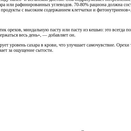
ра или рафинированных углеводов. 70-80% рациона должна сост
 продукты с высоким содержанием клетчатки и фитонутриенов»
тик орехов, миндальную пасту или пасту из кешью: это всегда по
держаться весь день», — добавляет он.
ирует уровень сахара в крови, что улучшает самочувствие. Оре
ечает за ощущение сытости.