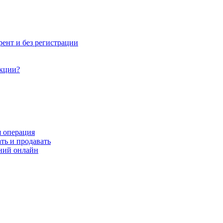
рент и без регистрации
акции?
я операция
ть и продавать
ний онлайн