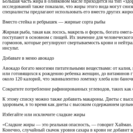
Большая часть жира в оливковом масле приходится на тип «зд
исследований также показали, что жиры этого вида могут сниз
специалисты предлагают использовать его вместо других жиров
Вместо стейка и ребрышек — жирные сорта рыбы
Жирная рыба, такая как лосось, макрель и форель, богата оме
поступают в основном с пищей. Их значение для человеческог
гормонов, которые регулируют свертываемость крови и нейтра
инсульт.
Добавьте в меню авокадо
Авокадо богато многими питательными веществами: от калия, 
или готовящихся к рождению ребенка женщин, до витаминов гр
около 120 калорий, что эквивалентно ломтику хлеба или баноч
Сократите потребление рафинированных углеводов, таких как 
К этому списку можно также добавить макароны. Диеты с выс
здоровьем, в то время как диеты с высоким содержанием цель
Избегайте или исключите сладкие жиры
«Сладкие жиры — это реальная опасность, — говорит Хайман. 
Конечно, случайный скачок уровня сахара в крови не добавит в