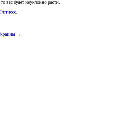
о вес будет неуклонно расти.
Фитнесс
.
Украины
→