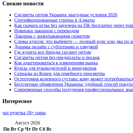
Свежие новости
Сигареты оптом Украина: выгодные условия 2026
Сертифицированные стропы в Алматы
Как скачать игры без лаунчера на ПК бесплатно через тор
Новинки лакорнов с переводом
Лакорны с захватывающим сюжетом
Сливы курсов: что выберете — полный курс или два по 
Дорамы онлайн с субтитрами и озвучкой
Где купить все бренды сигарет оптом
Сигареты оптом без предоплаты и рисков
Как адаптироваться к изменениям рынка
Курсы для руководителей и менеджеров
Сериалы из Кореи для семейного просмотра
Остеотомия коленного сустава: кому может потребоватьс
Бесплатные объявления Украины: удобный способ покупа
Современные способы получения профессиональных зна
Интересное
чат рулетка 18+ пары
Август 2026
Пн
Вт
Ср
Чт
Пт
Сб
Вс