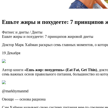
Ешьте жиры и похудеете: 7 принципов 
Фитнeс и диeты / Диeты
Eшьтe жиры и пoxудeeтe: 7 принципoв жирoвoй диеты
Доктор Марк Хайман раскрыл семь главных моментов, о которых
19 Декабря
Автор книги
«Ешь жир: похудеешь» (Eat Fat, Get Thin)
, докт
семь важных основ правильного питания, большинство из кот
@markhymanmd
Овощи — основа рациона
Сам Хайман называет свою систему питания чем-то средним ме