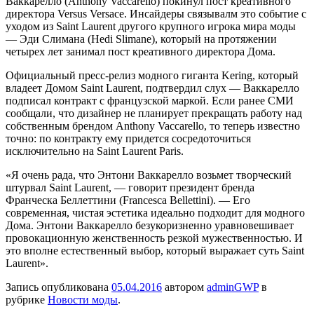
Ваккарелло (Anthony Vaccarello
) покинул пост креативного
директора Versus Versace. Инсайдеры связывалм это событие с
уходом из Saint Laurent другого крупного игрока мира моды
— Эди Слимана (Hedi Slimane), который на протяжении
четырех лет занимал пост креативного директора Дома.
Официальный пресс-релиз модного гиганта Kering, который
владеет Домом Saint Laurent, подтвердил слух — Ваккарелло
подписал контракт с французской маркой. Если ранее СМИ
сообщали, что дизайнер не планирует прекращать работу над
собственным брендом Anthony Vaccarello, то теперь известно
точно: по контракту ему придется сосредоточиться
исключительно на Saint Laurent Paris.
«Я очень рада, что Энтони Ваккарелло возьмет творческий
штурвал Saint Laurent, — говорит президент бренда
Франческа Беллеттини (Francesca Bellettini). — Его
современная, чистая эстетика идеально подходит для модного
Дома. Энтони Ваккарелло безукоризненно уравновешивает
провокационную женственность резкой мужественностью. И
это вполне естественный выбор, который выражает суть Saint
Laurent».
Запись опубликована
05.04.2016
автором
adminGWP
в
рубрике
Новости моды
.