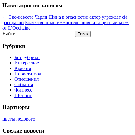
Навигация по записям
←
Экс-невеста Чарли Шина в опасности: актер угрожает ей
расправой
Божественный иммортель: новый защитный крем
от L’Occitaine
→
Найти:
Рубрики
Без рубрики
Интересное
Красота
Новости моды
Отношения
События
Фитнесс
Шопинг
Партнеры
цветы недорого
Свежие новости