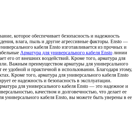
вание, которое обеспечивает безопасность и надежность
дения, влага, пыль и другие агрессивные факторы. Ensto —
ниверсального кабеля Ensto изготавливается из прочных и
кабельные
Арматура для универсального кабеля Ensto
линии
ет его от внешних воздействий. Кроме того, арматура для
 пыли. Важным преимуществом арматуры для универсального
т ее удобной и практичной в использовании. Благодаря этому,
тах. Кроме того, арматура для универсального кабеля Ensto
рует ее надежность и безопасность в эксплуатации.
арматура для универсального кабеля Ensto — это надежное и
версальностью, качеством и долговечностью, что делает ее
я универсального кабеля Ensto, вы можете быть уверены в ее