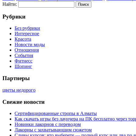
Найти:
Рубрики
Без рубрики
Интересное
Красота
Новости моды
Отношения
События
Фитнесс
Шопинг
Партнеры
цветы недорого
Свежие новости
Сертифицированные стропы в Алматы
Как скачать игры без лаунчера на ПК бесплатно через тор
Новинки лакорнов с переводом
Лакорны с захватывающим сюжетом
Сливы курсов: что выберете — полный курс или два по 