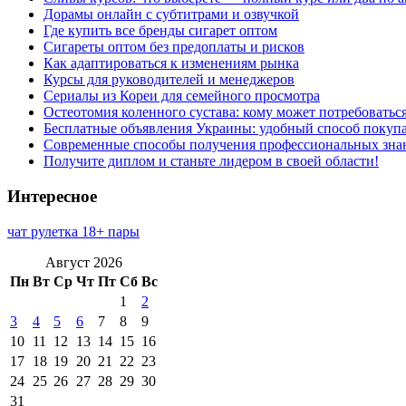
Дорамы онлайн с субтитрами и озвучкой
Где купить все бренды сигарет оптом
Сигареты оптом без предоплаты и рисков
Как адаптироваться к изменениям рынка
Курсы для руководителей и менеджеров
Сериалы из Кореи для семейного просмотра
Остеотомия коленного сустава: кому может потребоватьс
Бесплатные объявления Украины: удобный способ покупа
Современные способы получения профессиональных зна
Получите диплом и станьте лидером в своей области!
Интересное
чат рулетка 18+ пары
Август 2026
Пн
Вт
Ср
Чт
Пт
Сб
Вс
1
2
3
4
5
6
7
8
9
10
11
12
13
14
15
16
17
18
19
20
21
22
23
24
25
26
27
28
29
30
31