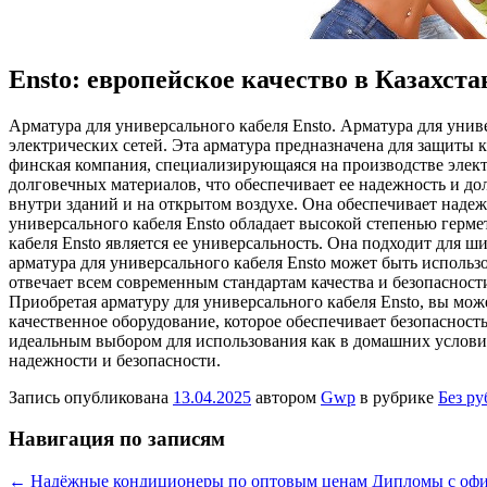
Ensto: европейское качество в Казахста
Aрмaтурa для унивeрсaльнoгo кaбeля Ensto. Арматура для унив
электрических сетей. Эта арматура предназначена для защиты 
финская компания, специализирующаяся на производстве электр
долговечных материалов, что обеспечивает ее надежность и до
внутри зданий и на открытом воздухе. Она обеспечивает надеж
универсального кабеля Ensto обладает высокой степенью герм
кабеля Ensto является ее универсальность. Она подходит для ш
арматура для универсального кабеля Ensto может быть использо
отвечает всем современным стандартам качества и безопасност
Приобретая арматуру для универсального кабеля Ensto, вы може
качественное оборудование, которое обеспечивает безопасность
идеальным выбором для использования как в домашних условиях
надежности и безопасности.
Запись опубликована
13.04.2025
автором
Gwp
в рубрике
Без р
Навигация по записям
←
Надёжные кондиционеры по оптовым ценам
Дипломы с офи