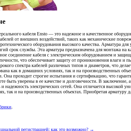
не
ерсального кабеля Ensto — это надежное и качественное оборудо
кабелей от внешних воздействий, таких как механические повреж
отехнического оборудования высокого качества. Арматура для у
лгий срок службы. Эта арматура предназначена для монтажа на 
ное соединение кабеля с электрическим оборудованием и защища
етичности, что обеспечивает защиту от проникновения влаги и
ирокого спектра кабелей различных типов и диаметров, что делае
вана как в домашних условиях, так и на производственных объек
и. Она проходит строгие испытания и сертификацию, что гаранти
те быть уверены в ее качестве и долговечности. В заключение, 
 и надежность электрических сетей. Она отличается высокой уни
, так и на производственных объектах. Приобретая арматуру дл
убрики
.
циальной регистрацией: как это возможно?
→