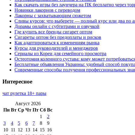
Как скачать игры без лаунчера на ПК бесплатно через тор
Новинки лакорнов с переводом
Лакорны с захватывающим сюжетом
Сливы курсов: что выберете — полный курс или два по 
Дорамы онлайн с субтитрами и озвучкой
Где купить все бренды сигарет оптом
Сигареты оптом без предоплаты и рисков
Как адаптироваться к изменениям рынка
Курсы для руководителей и менеджеров
Сериалы из Кореи для семейного просмотра
Остеотомия коленного сустава: кому может потребоватьс
Бесплатные объявления Украины: удобный способ покупа
Современные способы получения профессиональных зна
Интересное
чат рулетка 18+ пары
Август 2026
Пн
Вт
Ср
Чт
Пт
Сб
Вс
1
2
3
4
5
6
7
8
9
10
11
12
13
14
15
16