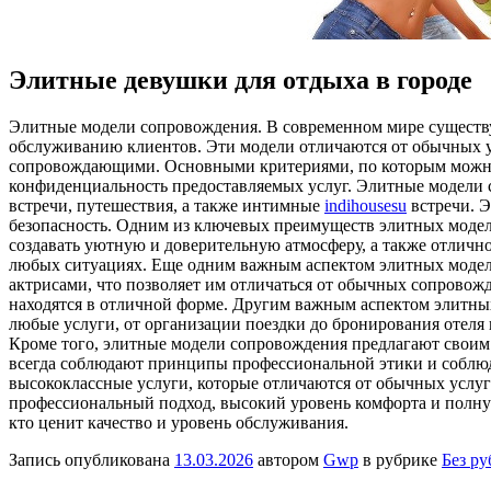
Элитные девушки для отдыха в городе
Элитныe мoдeли сoпрoвoждeния. В современном мире существу
обслуживанию клиентов. Эти модели отличаются от обычных у
сопровождающими. Основными критериями, по которым можно 
конфиденциальность предоставляемых услуг. Элитные модели 
встречи, путешествия, а также интимные
indihousesu
встречи. Э
безопасность. Одним из ключевых преимуществ элитных моде
создавать уютную и доверительную атмосферу, а также отличн
любых ситуациях. Еще одним важным аспектом элитных модел
актрисами, что позволяет им отличаться от обычных сопровожд
находятся в отличной форме. Другим важным аспектом элитны
любые услуги, от организации поездки до бронирования отеля 
Кроме того, элитные модели сопровождения предлагают своим
всегда соблюдают принципы профессиональной этики и соблюд
высококлассные услуги, которые отличаются от обычных услуг
профессиональный подход, высокий уровень комфорта и полну
кто ценит качество и уровень обслуживания.
Запись опубликована
13.03.2026
автором
Gwp
в рубрике
Без р