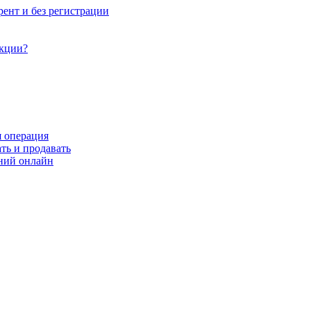
рент и без регистрации
акции?
я операция
ть и продавать
ний онлайн