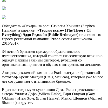
Обладатель «Оскара» за роль Стивена Хокинга (Stephen
Hawking)
в картине
«Теория всего» (The Theory Of
Everything)
Эдди Редмэйн (Eddie Redmayne)
стал главным
героем рекламной кампании
Prada
сезона осень–зима
2016/2017.
34-летний британец примерил образ стильного
путешественника, который сочетает классическую верхнюю
одежду с ярким вязаным свитером, рубашкой со
оригинальным принтом и обувью с интересными деталями.
Автором рекламной кампании Prada выступил британский
фотограф Крейг Макдин (Craig McDean), который уже много
лет сотрудничает с итальянским брендом.
В разные годы мужскую линию Дома Prada представляли
актеры Уиллем Дефо (Willem Dafoe), Гари Олдман (Gary
Oldman), Итан Хоук (Ethan Hawke), Майкл Шеннон (Michael
Shannon) и другие.