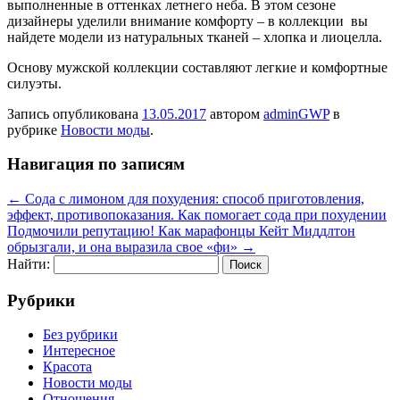
выполненные в оттенках летнего неба. В этом сезоне
дизайнеры уделили внимание комфорту – в коллекции вы
найдете модели из натуральных тканей – хлопка и лиоцелла.
Основу мужской коллекции составляют легкие и комфортные
силуэты.
Запись опубликована
13.05.2017
автором
adminGWP
в
рубрике
Новости моды
.
Навигация по записям
←
Сода с лимоном для похудения: способ приготовления,
эффект, противопоказания. Как помогает сода при похудении
Подмочили репутацию! Как марафонцы Кейт Миддлтон
обрызгали, и она выразила свое «фи»
→
Найти:
Рубрики
Без рубрики
Интересное
Красота
Новости моды
Отношения