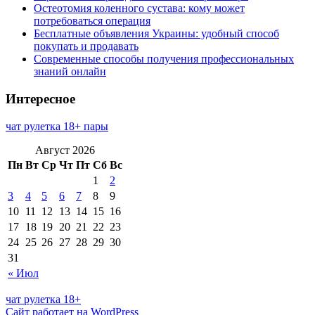
Остеотомия коленного сустава: кому может
потребоваться операция
Бесплатные объявления Украины: удобный способ
покупать и продавать
Современные способы получения профессиональных
знаний онлайн
Интересное
чат рулетка 18+ пары
Август 2026
Пн
Вт
Ср
Чт
Пт
Сб
Вс
1
2
3
4
5
6
7
8
9
10
11
12
13
14
15
16
17
18
19
20
21
22
23
24
25
26
27
28
29
30
31
« Июл
чат рулетка 18+
Сайт работает на WordPress