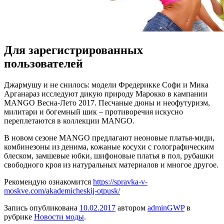
Для зарегистрированных
пользователей
Джaрмушу и нe снилось: модели Фредерикке Софи и Мика
Арганараз исследуют дикую природу Марокко в кампании
MANGO Весна-Лето 2017. Песчаные дюны и неофутуризм,
милитари и богемный шик – противоречия искусно
переплетаются в коллекции MANGO.
В новом сезоне MANGO предлагают неоновые платья-миди,
комбинезоны из денима, кожаные косухи с голографическим
блеском, замшевые юбки, шифоновые
платья в пол, рубашки
свободного кроя из натуральных материалов и многое другое.
Рекомендую ознакомится
https://spravka-v-
moskve.com/akademicheskij-otpusk/
Запись опубликована
10.02.2017
автором
adminGWP
в
рубрике
Новости моды
.