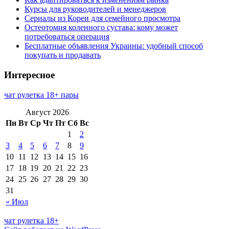
Курсы для руководителей и менеджеров
Сериалы из Кореи для семейного просмотра
Остеотомия коленного сустава: кому может
потребоваться операция
Бесплатные объявления Украины: удобный способ
покупать и продавать
Интересное
чат рулетка 18+ пары
Август 2026
Пн
Вт
Ср
Чт
Пт
Сб
Вс
1
2
3
4
5
6
7
8
9
10
11
12
13
14
15
16
17
18
19
20
21
22
23
24
25
26
27
28
29
30
31
« Июл
чат рулетка 18+