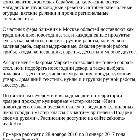
консервантов, крымская барабулька, калужские осетра,
магаданские глубоководные креветки, истобенские соленые
огурцы, вятские рыжики и прочие региональные
специалитеты.
С частных ферм ближних к Москве областей доставляют как
традиционные новогодние, так и каждодневные продукты:
гусь, утка, колбасы, паштеты ручной работы, копченая и
вяленая рыба, сыры выдержанные, бакалея ручной работы,
грибы, ягоды, консервация, варенья, десерты и многое другое.
Ассортимент «Закрома Маркет» позволяет не только собрать
стол, но и подобрать новогодний декор, а также выбрать
подарки – здесь представлены украшения, посуда, кухонная
утварь, домашний текстиль, куклы и игрушки ручной работы,
аксессуары.
По пятницам вечером и в выходные дни на территории
ярмарки проходят кулинарные мастер-классы «Идеи
новогоднего стола в русском стиле» от ведущих кулинарных
школ города и мастер-классы с участием зрителей «Подарки
своими руками». Расписание доступно на сайте zakroma-
market.ru
Ярмарка работает с 28 ноября 2016 по 8 января 2017 года.
Вход свободный.