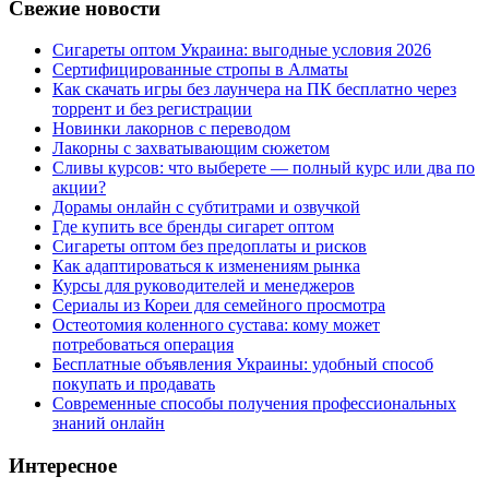
Свежие новости
Сигареты оптом Украина: выгодные условия 2026
Сертифицированные стропы в Алматы
Как скачать игры без лаунчера на ПК бесплатно через
торрент и без регистрации
Новинки лакорнов с переводом
Лакорны с захватывающим сюжетом
Сливы курсов: что выберете — полный курс или два по
акции?
Дорамы онлайн с субтитрами и озвучкой
Где купить все бренды сигарет оптом
Сигареты оптом без предоплаты и рисков
Как адаптироваться к изменениям рынка
Курсы для руководителей и менеджеров
Сериалы из Кореи для семейного просмотра
Остеотомия коленного сустава: кому может
потребоваться операция
Бесплатные объявления Украины: удобный способ
покупать и продавать
Современные способы получения профессиональных
знаний онлайн
Интересное