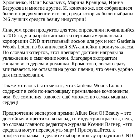
Хромченко, Юлия Ковальчук, Марина Кравцова, Ирина
Безрукова и многие другие. И, конечно же, все собравшиеся
были в предвкушении итогов, среди которых были выбраны
246 лучших средств beauty-индустрии!
Лидером среди продуктов для тела определили появившийся
в 2016 году и разработанный экспертами американской
корпорации CND питательный лосьон для рук и ног Gardenia
Woods Lotion из ботанической SPA-линейки премиум-класса.
По словам экспертов, этот препарат достоин награды за
увлажнение и смягчение кожи, благодаря экстрактам
сандалового дерева и ромашки. Кроме того, лосьон сразу
впитывается, не оставляя на руках пленки, что очень удобно
для использования.
Также хотелось бы отметить, что Gardenia Woods Lotion
содержит в себе по-настоящему премиальные компоненты,
чем, без сомнения, завоюет ещё множество самых модных
сердец!
Предпочтение экспертов премии Allure Best Of Beauty – это
достойная и престижная награда в индустрии красоты, ведь,
по словам главного редактора журнала Ксении Вагнер, «эти
средства могут перевернуть мир»! Прислушайтесь к
профессионалам – сделайте выбор в пользу продукции CND!