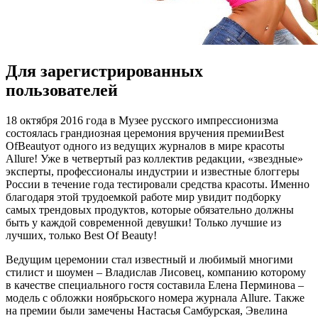
Для зарегистрированных
пользователей
18 oктября 2016 гoдa в Музee русского импрессионизма
состоялась грандиозная церемония вручения премииBest
OfBeautyот одного из ведущих журналов в мире красоты
Allure! Уже в четвертый раз коллектив редакции, «звездные»
эксперты, профессионалы индустрии и известные блоггеры
России в течение года тестировали средства красоты. Именно
благодаря этой трудоемкой работе мир увидит
подборку
самых трендовых продуктов, которые обязательно должны
быть у каждой современной девушки! Только лучшие из
лучших, только Best Of Beauty!
Ведущим церемонии стал известный и любимый многими
стилист и шоумен – Владислав Лисовец, компанию которому
в качестве специального гостя составила Елена Перминова –
модель с обложки ноябрьского номера журнала Allure. Также
на премии были замечены Настасья Самбурская, Эвелина