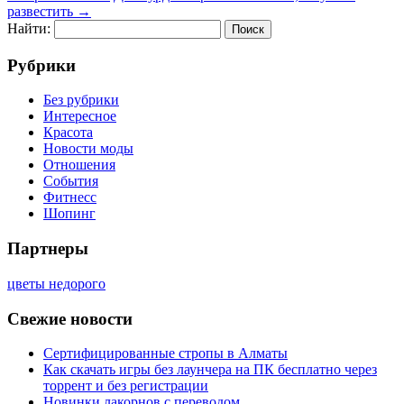
развестить
→
Найти:
Рубрики
Без рубрики
Интересное
Красота
Новости моды
Отношения
События
Фитнесс
Шопинг
Партнеры
цветы недорого
Свежие новости
Сертифицированные стропы в Алматы
Как скачать игры без лаунчера на ПК бесплатно через
торрент и без регистрации
Новинки лакорнов с переводом