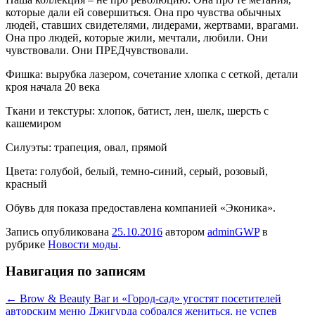
которые дали ей совершиться. Она про чувства обычных
людей, ставших свидетелями, лидерами, жертвами, врагами.
Она про людей, которые жили, мечтали, любили. Они
чувствовали. Они ПРЕДчувствовали.
Фишка: вырубка лазером, сочетание хлопка с сеткой, детали
кроя начала 20 века
Ткани и текстуры: хлопок, батист, лен, шелк, шерсть с
кашемиром
Силуэты: трапеция, овал, прямой
Цвета: голубой, белый, темно-синий, серый, розовый,
красный
Обувь для показа предоставлена компанией «Эконика».
Запись опубликована
25.10.2016
автором
adminGWP
в
рубрике
Новости моды
.
Навигация по записям
←
Brow & Beauty Bar и «Город-сад» угостят посетителей
авторским меню
Джигурда собрался жениться, не успев