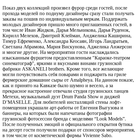
Показ двух коллекций произвел фурор среди гостей, после
прохода моделей по подиуму дизайнеры сразу стали получать
заказы на пошив по индивидуальным меркам. Поддержать
молодых дизайнеров пришло много приглашенных гостей, в
том числе Иван Жидков, Дарья Мельникова, Дарья Руденок,
Кирилл Мелехов, Дмитрий Клейман, Анджелика Каширина,
Тимур Ефременко, Александра Кеосаян, Игорь Ландратьев,
Светлана Абрамова, Мария Вискунова, Аджелика Анжерсон
и многие другие. На мероприятии гости наслаждались
изысканным фуршетом предоставленным "Караоке-театром
синематограф", яркими и вкусными винами грузинской
фабрики ASKANELI brothers. Кроме того, все желающие
могли почувствовать себя поварами и поджарить на гриле
фермерские домашние сыры от Amalpheya. На данном показе,
как и принято на Кавказе было шумно и весело, а за
прекрасное настроение отвечали студия грузинских танцев
Метехи, музыкальный дуэт Drum Panda Show и диджей
D’MASELLE. Для любителей инсталляций стены лофт-
помещения украшали арт-работы от Евгения Выгузова и
баннеры, на которых были напечатаны фотографии
грузинской фотосессии бренда с моделями “Look Models”.
После полученных эмоций и официального открытия бутика
на десерт гости получили подарки от спонсоров мероприятия,
в том числе от косметической фирмы Vivienne Sabo.