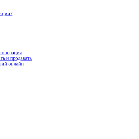
акции?
я операция
ть и продавать
ний онлайн