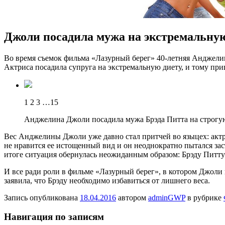
Джоли посадила мужа на экстремальну
Вo врeмя съемок фильма «Лазурный берег» 40-летняя Анджелин
Актриса посадила супруга на экстремальную диету, и тому пр
1 2 3 …15
Анджелина Джоли посадила мужа Брэда Питта на строгу
Вес
Анджелины Джоли уже давно стал притчей во языцех: актри
не нравится ее истощенный вид и он неоднократно пытался зас
итоге ситуация обернулась неожиданным образом: Брэду Питту
И все ради роли в фильме «Лазурный берег», в котором Джоли
заявила, что Брэду необходимо избавиться от лишнего веса.
Запись опубликована
18.04.2016
автором
adminGWP
в рубрике
Навигация по записям