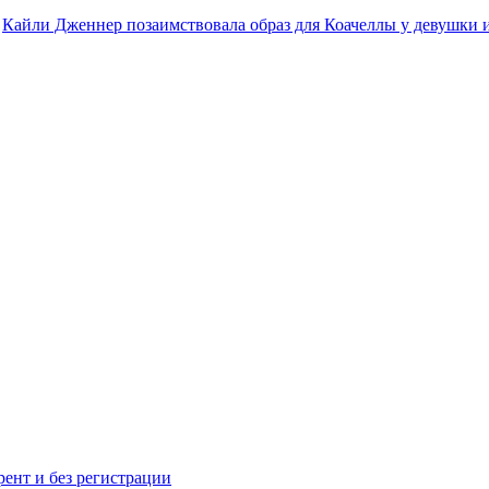
Кайли Дженнер позаимствовала образ для Коачеллы у девушки 
рент и без регистрации