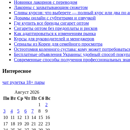
Новинки лакорнов с переводом
Лакорны с захватывающим сюжетом
Сливы курсов: что выберете — полный курс или два по 
Дорамы онлайн с субтитрами и озвучкой
Где купить все бренды сигарет оптом
Сигареты оптом без предоплаты и рисков
Как адаптироваться к изменениям рынка
Курсы для руководителей и менеджеров
Сериалы из Кореи для семейного просмотра
Остеотомия коленного сустава: кому может потребоватьс
Бесплатные объявления Украины: удобный способ покупа
Современные способы получения профессиональных зна
Интересное
чат рулетка 18+ пары
Август 2026
Пн
Вт
Ср
Чт
Пт
Сб
Вс
1
2
3
4
5
6
7
8
9
10
11
12
13
14
15
16
17
18
19
20
21
22
23