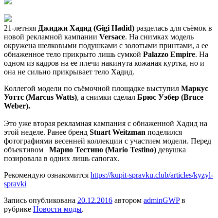
21-летняя
Джиджи Хадид (Gigi Hadid)
разделась для съёмок в
новой рекламной кампании
Versace
. На снимках модель
окружена шелковыми подушками с золотыми принтами, а ее
обнаженное тело прикрыто лишь сумкой
Palazzo Empire
. На
одном из кадров на ее плечи накинута кожаная куртка, но и
она не сильно прикрывает тело Хадид.
Коллегой модели по съёмочной площадке выступил
Маркус
Уоттс (Marcus Watts)
, а снимки сделал
Брюс Уэбер (Bruce
Weber).
Это уже вторая рекламная кампания с обнаженной Хадид на
этой неделе. Ранее бренд
Stuart Weitzman
поделился
фотографиями весенней коллекции с участием модели. Перед
объективом
Марио Тестино (Mario Testino)
девушка
позировала в одних лишь сапогах.
Рекомендую ознакомится
https://kupit-spravku.club/articles/kyzyl-
spravki
Запись опубликована
20.12.2016
автором
adminGWP
в
рубрике
Новости моды
.