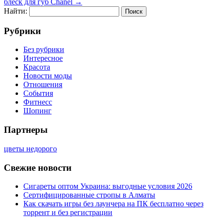
блеск для губ Chanel
→
Найти:
Рубрики
Без рубрики
Интересное
Красота
Новости моды
Отношения
События
Фитнесс
Шопинг
Партнеры
цветы недорого
Свежие новости
Сигареты оптом Украина: выгодные условия 2026
Сертифицированные стропы в Алматы
Как скачать игры без лаунчера на ПК бесплатно через
торрент и без регистрации