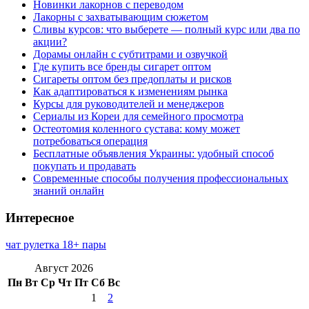
Новинки лакорнов с переводом
Лакорны с захватывающим сюжетом
Сливы курсов: что выберете — полный курс или два по
акции?
Дорамы онлайн с субтитрами и озвучкой
Где купить все бренды сигарет оптом
Сигареты оптом без предоплаты и рисков
Как адаптироваться к изменениям рынка
Курсы для руководителей и менеджеров
Сериалы из Кореи для семейного просмотра
Остеотомия коленного сустава: кому может
потребоваться операция
Бесплатные объявления Украины: удобный способ
покупать и продавать
Современные способы получения профессиональных
знаний онлайн
Интересное
чат рулетка 18+ пары
Август 2026
Пн
Вт
Ср
Чт
Пт
Сб
Вс
1
2