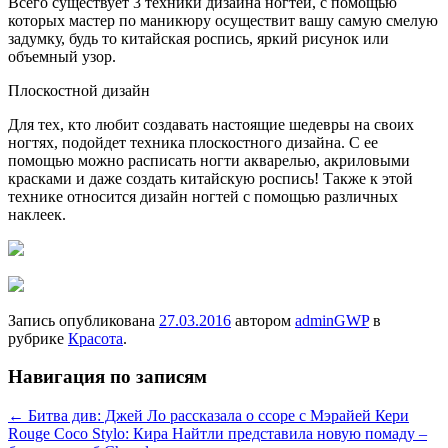
Всего существует 3 техники дизайна ногтей, с помощью
которых мастер по маникюру осуществит вашу самую смелую
задумку, будь то китайская роспись, яркий рисунок или
объемный узор.
Плоскостной дизайн
Для тех, кто любит создавать настоящие шедевры на своих
ногтях, подойдет техника плоскостного дизайна. С ее
помощью можно расписать ногти акварелью, акриловыми
красками и даже создать китайскую роспись! Также к этой
технике относится дизайн ногтей с помощью различных
наклеек.
Запись опубликована
27.03.2016
автором
adminGWP
в
рубрике
Красота
.
Навигация по записям
←
Битва див: Джей Ло рассказала о ссоре с Мэрайей Кери
Rouge Coco Stylo: Кира Найтли представила новую помаду –