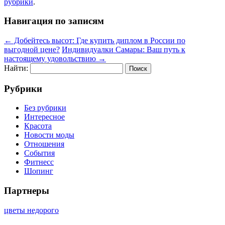
рубрики
.
Навигация по записям
←
Добейтесь высот: Где купить диплом в России по
выгодной цене?
Индивидуалки Самары: Ваш путь к
настоящему удовольствию
→
Найти:
Рубрики
Без рубрики
Интересное
Красота
Новости моды
Отношения
События
Фитнесс
Шопинг
Партнеры
цветы недорого