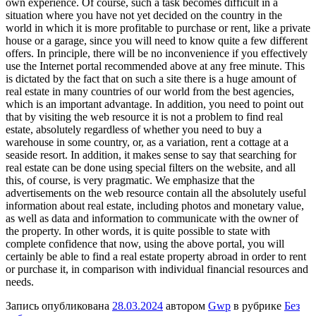
own experience. Of course, such a task becomes difficult in a
situation where you have not yet decided on the country in the
world in which it is more profitable to purchase or rent, like a private
house or a garage, since you will need to know quite a few different
offers. In principle, there will be no inconvenience if you effectively
use the Internet portal recommended above at any free minute. This
is dictated by the fact that on such a site there is a huge amount of
real estate in many countries of our world from the best agencies,
which is an important advantage. In addition, you need to point out
that by visiting the web resource it is not a problem to find real
estate, absolutely regardless of whether you need to buy a
warehouse in some country, or, as a variation, rent a cottage at a
seaside resort. In addition, it makes sense to say that searching for
real estate can be done using special filters on the website, and all
this, of course, is very pragmatic. We emphasize that the
advertisements on the web resource contain all the absolutely useful
information about real estate, including photos and monetary value,
as well as data and information to communicate with the owner of
the property. In other words, it is quite possible to state with
complete confidence that now, using the above portal, you will
certainly be able to find a real estate property abroad in order to rent
or purchase it, in comparison with individual financial resources and
needs.
Запись опубликована
28.03.2024
автором
Gwp
в рубрике
Без