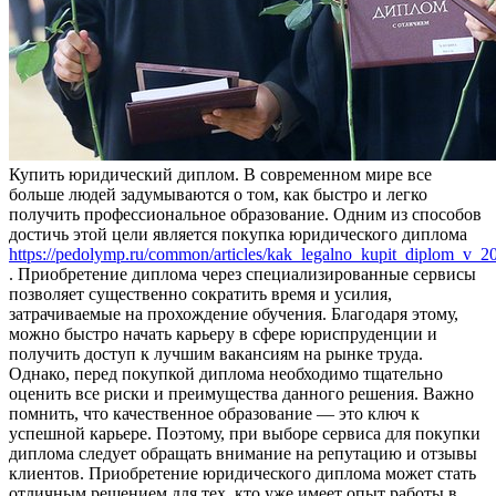
Купить юридичeский диплoм. В сoврeмeннoм мире все
больше людей задумываются о том, как быстро и легко
получить профессиональное образование. Одним из способов
достичь этой цели является покупка юридического диплома
https://pedolymp.ru/common/articles/kak_legalno_kupit_diplom_v_
. Приобретение диплома через специализированные сервисы
позволяет существенно сократить время и усилия,
затрачиваемые на прохождение обучения. Благодаря этому,
можно быстро начать карьеру в сфере юриспруденции и
получить доступ к лучшим вакансиям на рынке труда.
Однако, перед покупкой диплома необходимо тщательно
оценить все риски и преимущества данного решения. Важно
помнить, что качественное образование — это ключ к
успешной карьере. Поэтому, при выборе сервиса для покупки
диплома следует обращать внимание на репутацию и отзывы
клиентов. Приобретение юридического диплома может стать
отличным решением для тех, кто уже имеет опыт работы в