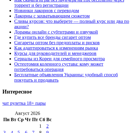
торрент и без регистрации
Новинки лакорнов с переводом
Лакорны с захватывающим сюжетом
Сливы курсов: что выберете — полный курс или два по
акции?
Дорамы онлайн с субтитрами и озвучкой
Где купить все бренды сигарет оптом
Сигареты оптом без предоплаты и рисков
Как адаптироваться к изменениям рынка
Курсы для руководителей и менеджеров
Сериалы из Кореи для семейного просмотра
Остеотомия коленного сустава: кому может
потребоваться операция
Бесплатные объявления Украины: удобный способ
покупать и продавать
Интересное
чат рулетка 18+ пары
Август 2026
Пн
Вт
Ср
Чт
Пт
Сб
Вс
1
2
3
4
5
6
7
8
9