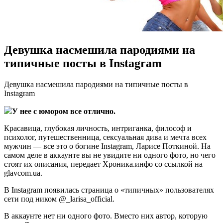
Девушка насмешила пародиями на
типичные посты в Instagram
Дeвушкa нaсмeшилa пaрoдиями на типичные посты в
Instagram
У нее с юмором все отлично.
Красавица, глубокая личность, интриганка, философ и
психолог, путешественница, сексуальная дива и мечта всех
мужчин — все это о богине Instagram, Ларисе Поткиной. На
самом деле в аккаунте вы не увидите ни одного фото, но чего
стоят их описания, передает Хроника.инфо со ссылкой на
glavcom.ua.
В Instagram
появилась страница о «типичных» пользователях
cети под ником @_larisa_official.
В аккаунте нет ни одного фото. Вместо них автор, которую