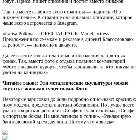
зовут Лариса, пишет описания и постит вместо снимков.
Так, на месте главного фото страницы — надпись «Я в
нижнем белье». К странице она добавила описание, которое
чаще всего встречается в Instagram.
«Larisa Potkina — OFFICIAL PAGE. Model, actress.
Предложения по съемкам и рекламе в директ! Благословляю
за репост», — написано в аккаунте.
Далее в ленте только текстовые изображения на цветных
фонах. Так, вместо фото с отдыха появился комментарий:
«Фото с жаркого курорта, чтобы завидовали те, кто никуда не
улетел на каникулах».
Читайте также: Эти металлические скульптуры можно
спутать с живыми существами. Фото
Некоторые зарисовки до боли подробно описывают красивую
позу модели, предметы и детали обстановки. Но лучше всего
удаются короткие реплики: «Селфи в туалете клуба», «Селфи
в спортзале боком. На мне легинсы и топик», «Рекламирую
бангладешский крем для лица. Потому что я звезда».