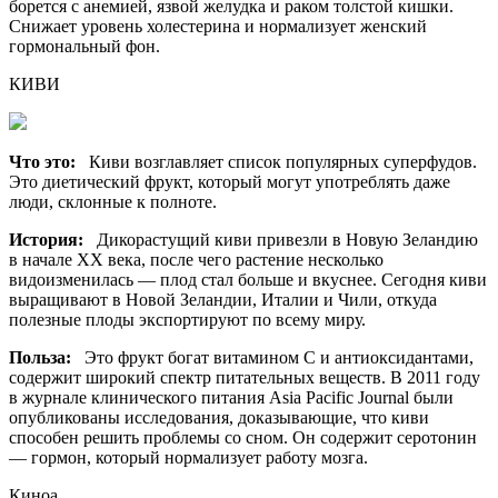
борется с анемией, язвой желудка и раком толстой кишки.
Снижает уровень холестерина и нормализует женский
гормональный фон.
КИВИ
Что это:
Киви возглавляет список популярных суперфудов.
Это диетический фрукт, который могут употреблять даже
люди, склонные к полноте.
История:
Дикорастущий киви привезли в Новую Зеландию
в начале XX века, после чего растение несколько
видоизменилась — плод стал больше и вкуснее. Сегодня киви
выращивают в Новой Зеландии, Италии и Чили, откуда
полезные плоды экспортируют по всему миру.
Польза:
Это фрукт богат витамином С и антиоксидантами,
содержит широкий спектр питательных веществ. В 2011 году
в журнале клинического питания Asia Pacific Journal были
опубликованы исследования, доказывающие, что киви
способен решить проблемы со сном. Он содержит серотонин
— гормон, который нормализует работу мозга.
Киноа