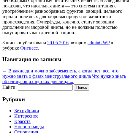
необходимых организму питательных веществ. Исследования
показали, что идеальная диета — это система питания с
употреблением разнообразных фруктов, овощей, цельного
зерна и полезных для здоровья продуктов животного
происхождения. Суперфуды, конечно, станут хорошим
дополнением здоровой диеты, но не должны полностью
оккупировать ваш дневной рацион.
Запись опубликована
20.05.2016
автором
adminGWP
в
рубрике
Фитнесс
.
Навигация по записям
←
В какие дни можно забеременеть, а когда нет: все, что
нужно знать о фазах менструального цикла
Что нужно знать
об очищающих щетках для лица
→
Найти:
Рубрики
Без рубрики
Интересное
Красота
Новости моды
Отношения