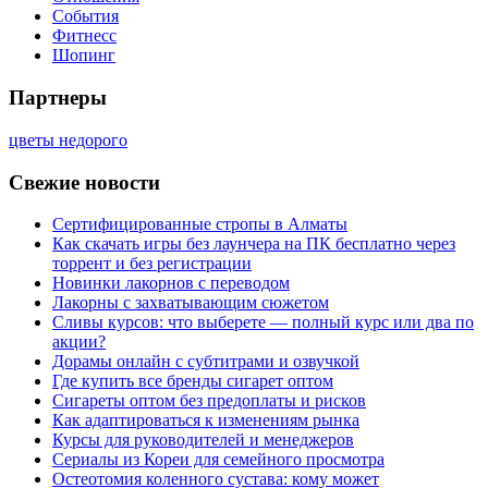
События
Фитнесс
Шопинг
Партнеры
цветы недорого
Свежие новости
Сертифицированные стропы в Алматы
Как скачать игры без лаунчера на ПК бесплатно через
торрент и без регистрации
Новинки лакорнов с переводом
Лакорны с захватывающим сюжетом
Сливы курсов: что выберете — полный курс или два по
акции?
Дорамы онлайн с субтитрами и озвучкой
Где купить все бренды сигарет оптом
Сигареты оптом без предоплаты и рисков
Как адаптироваться к изменениям рынка
Курсы для руководителей и менеджеров
Сериалы из Кореи для семейного просмотра
Остеотомия коленного сустава: кому может