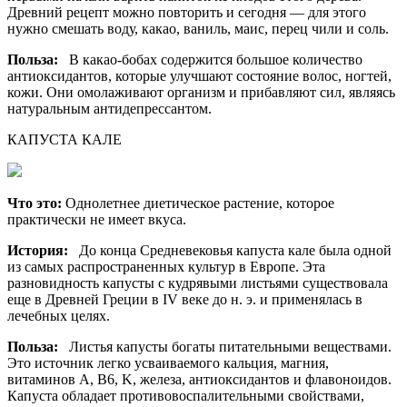
Древний рецепт можно повторить и сегодня — для этого
нужно смешать воду, какао, ваниль, маис, перец чили и соль.
Польза:
В какао-бобах содержится большое количество
антиоксидантов, которые улучшают состояние волос, ногтей,
кожи. Они омолаживают организм и прибавляют сил, являясь
натуральным антидепрессантом.
КАПУСТА КАЛЕ
Что это:
Однолетнее диетическое растение, которое
практически не имеет вкуса.
История:
До конца Средневековья капуста кале была одной
из самых распространенных культур в Европе. Эта
разновидность капусты с кудрявыми листьями существовала
еще в Древней Греции в IV веке до н. э. и применялась в
лечебных целях.
Польза:
Листья капусты богаты питательными веществами.
Это источник легко усваиваемого кальция, магния,
витаминов A, B6, K, железа, антиоксидантов и флавоноидов.
Капуста обладает противовоспалительными свойствами,