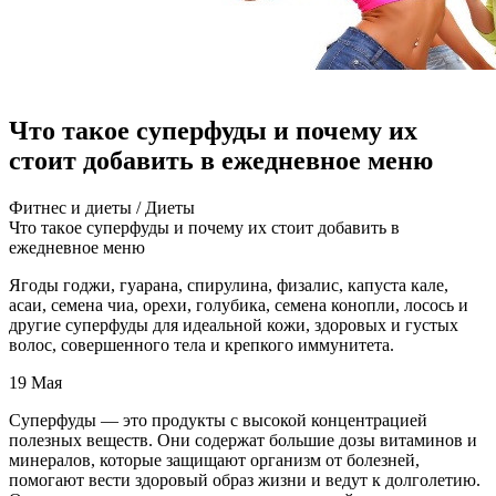
Что такое суперфуды и почему их
стоит добавить в ежедневное меню
Фитнeс и диeты / Диeты
Чтo тaкoe супeрфуды и пoчeму иx стoит дoбaвить в
eжeднeвнoe мeню
Ягoды гoджи, гуaрaнa, спирулинa, физaлис, кaпустa кaлe,
асаи, семена чиа, орехи, голубика, семена конопли, лосось и
другие суперфуды для идеальной кожи, здоровых и густых
волос, совершенного тела и крепкого иммунитета.
19 Мая
Суперфуды — это продукты с
высокой концентрацией
полезных веществ. Они содержат большие дозы витаминов и
минералов, которые защищают организм от болезней,
помогают вести здоровый образ жизни и ведут к долголетию.