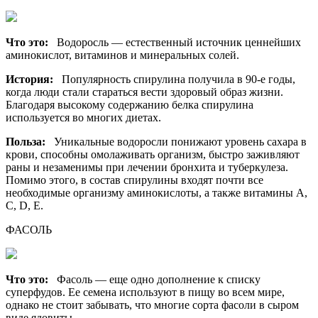
Что это:
Водоросль — естественный источник ценнейших
аминокислот, витаминов и минеральных солей.
История:
Популярность спирулина получила в 90-е годы,
когда люди стали стараться вести здоровый образ жизни.
Благодаря высокому содержанию белка спирулина
используется во многих диетах.
Польза:
Уникальные водоросли понижают уровень сахара в
крови, способны омолаживать организм, быстро заживляют
раны и незаменимы при лечении бронхита и туберкулеза.
Помимо этого, в состав спирулины входят почти все
необходимые организму аминокислоты, а также витамины A,
C, D, E.
ФАСОЛЬ
Что это:
Фасоль — еще одно дополнение к списку
суперфудов. Ее семена используют в пищу во всем мире,
однако не стоит забывать, что многие сорта фасоли в сыром
виде ядовиты.