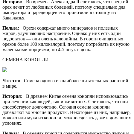
История:
Во времена Александра II считалось, что грецкий
орех лечит от любовных болезней, поэтому специально для
императора и царедворцев его привозили в столицу из
Закавказья.
Польза:
Орехи содержат много минералов и полезных
жиров, улучшающих настроение. Однако у них есть один
недостаток — они очень калорийны. В горсти очищенных
орехов более 100 килокалорий, поэтому потреблять их нужно
маленькими порциями, по 4-5 штук в день.
СЕМЕНА КОНОПЛИ
Что это:
Семена одного из наиболее питательных растений
в мире.
История:
В древнем Китае семена конопли использовались
при лечении как людей, так и животных. Считалось, что они
способствуют долголетию. Сегодня семена конопли
добавляют во многие продукты. Некоторые из них, например,
молоко или мука из конопли, можно сделать даже в домашних
условиях.
Польза:
В семенах конопли содержится множество жиров и