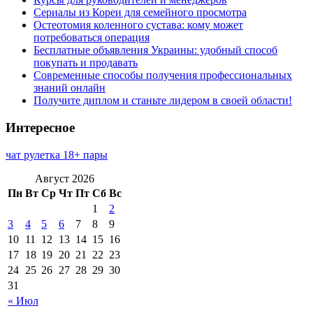
Сериалы из Кореи для семейного просмотра
Остеотомия коленного сустава: кому может
потребоваться операция
Бесплатные объявления Украины: удобный способ
покупать и продавать
Современные способы получения профессиональных
знаний онлайн
Получите диплом и станьте лидером в своей области!
Интересное
чат рулетка 18+ пары
Август 2026
Пн
Вт
Ср
Чт
Пт
Сб
Вс
1
2
3
4
5
6
7
8
9
10
11
12
13
14
15
16
17
18
19
20
21
22
23
24
25
26
27
28
29
30
31
« Июл