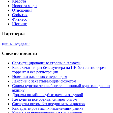
Красота
Новости моды
Отношения
События
Фитнесс
Шопинг
Партнеры
цветы недорого
Свежие новости
Сертифицированные стропы в Алматы
Как скачать игры без лаунчера на ПК бесплатно через
торрент и без регистрации
Новинки лакорнов с переводом
Лакорны с захватывающим сюжетом
Сливы курсов: что выберете — полный курс или два по
акции?
Дорамы онлайн с субтитрами и озвучкой
Где купить все бренды сигарет оптом
Сигареты оптом без предоплаты и рисков
Как адаптироваться к изменениям рынка
Курсы для руководителей и менеджеров