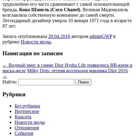
трудолюбию его часто сравнивают с самой основательницей
бренда,
Коко Шанель (Coco Chanel)
. Великая Мадемуазель
возглавляла собственную компанию до самой смерти.
Легендарный дизайнер умерла 10 января 1971 года в возрасте
87 лет.
Запись опубликована
20.04.2016
автором
adminGWP
в
рубрике
Новости моды
.
Навигация по записям
←
Водный мир: в гамме Dior Hydra Life появились BB-крем и
маска-желе
Milky Dots: летняя коллекция макияжа Dior 2016
→
Найти:
Рубрики
Без рубрики
Интересное
Красота
Новости моды
Отношения
События