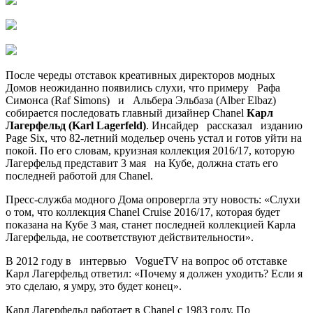
После череды отставок креативных директоров модных
Домов неожиданно появились слухи, что примеру Рафа
Симонса (Raf Simons) и Альбера Эльбаза (Alber Elbaz)
собирается последовать главный дизайнер Chanel
Карл
Лагерфельд (Karl Lagerfeld)
. Инсайдер рассказал изданию
Page Six, что 82-летний модельер очень устал и готов уйти на
покой. По его словам, круизная коллекция 2016/17, которую
Лагерфельд представит 3 мая на Кубе, должна стать его
последней работой для Chanel.
Пресс-служба модного Дома опровергла эту новость: «Слухи
о том, что коллекция Chanel Cruise 2016/17, которая будет
показана на Кубе 3 мая, станет последней коллекцией Карла
Лагерфельда, не соответствуют действительности».
В 2012 году в интервью VogueTV на вопрос об отставке
Карл Лагерфельд ответил: «Почему я должен уходить? Если я
это сделаю, я умру, это будет конец».
Карл Лагерфельд работает в Chanel с 1983 году. По