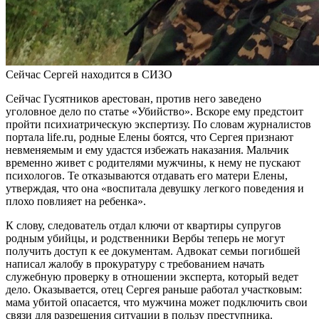
Сейчас Сергей находится в СИЗО
Сейчас Гусятников арестован, против него заведено
уголовное дело по статье «Убийство». Вскоре ему предстоит
пройти психиатрическую экспертизу. По словам журналистов
портала life.ru, родные Елены боятся, что Сергея признают
невменяемым и ему удастся избежать наказания. Мальчик
временно живет с родителями мужчины, к нему не пускают
психологов. Те отказываются отдавать его матери Елены,
утверждая, что она «воспитала девушку легкого поведения и
плохо повлияет на ребенка».
К слову, следователь отдал ключи от квартиры супругов
родным убийцы, и родственники Вербы теперь не могут
получить доступ к ее документам. Адвокат семьи погибшей
написал жалобу в прокуратуру с требованием начать
служебную проверку в отношении эксперта, который ведет
дело. Оказывается, отец Сергея раньше работал участковым:
мама убитой опасается, что мужчина может подключить свои
связи для разрешения ситуации в пользу преступника.