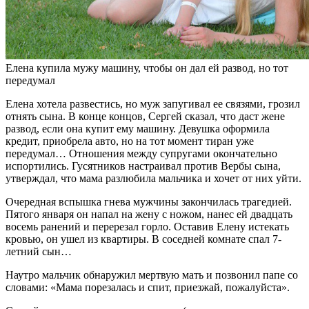
Елена купила мужу машину, чтобы он дал ей развод, но тот
передумал
Елена хотела развестись, но муж запугивал ее связями, грозил
отнять сына. В конце концов, Сергей сказал, что даст жене
развод, если она купит ему машину. Девушка оформила
кредит, приобрела авто, но на тот момент тиран уже
передумал… Отношения между супругами окончательно
испортились. Гусятников настраивал против Вербы сына,
утверждал, что мама разлюбила мальчика и хочет от них уйти.
Очередная вспышка гнева мужчины закончилась трагедией.
Пятого января он напал на жену с ножом, нанес ей двадцать
восемь ранений и перерезал горло. Оставив Елену истекать
кровью, он ушел из квартиры. В соседней комнате спал 7-
летний сын…
Наутро мальчик обнаружил мертвую мать и позвонил папе со
словами: «Мама порезалась и спит, приезжай, пожалуйста».