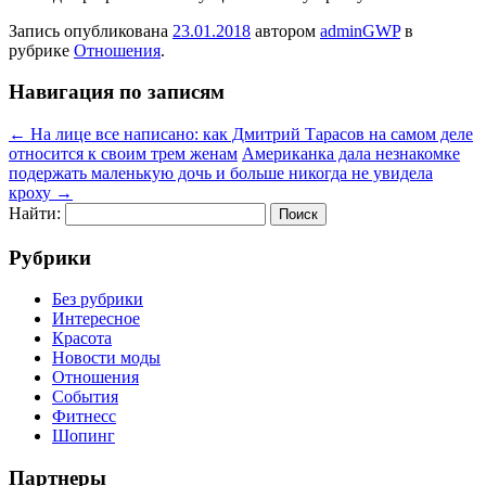
Запись опубликована
23.01.2018
автором
adminGWP
в
рубрике
Отношения
.
Навигация по записям
←
На лице все написано: как Дмитрий Тарасов на самом деле
относится к своим трем женам
Американка дала незнакомке
подержать маленькую дочь и больше никогда не увидела
кроху
→
Найти:
Рубрики
Без рубрики
Интересное
Красота
Новости моды
Отношения
События
Фитнесс
Шопинг
Партнеры