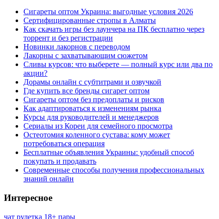
Сигареты оптом Украина: выгодные условия 2026
Сертифицированные стропы в Алматы
Как скачать игры без лаунчера на ПК бесплатно через
торрент и без регистрации
Новинки лакорнов с переводом
Лакорны с захватывающим сюжетом
Сливы курсов: что выберете — полный курс или два по
акции?
Дорамы онлайн с субтитрами и озвучкой
Где купить все бренды сигарет оптом
Сигареты оптом без предоплаты и рисков
Как адаптироваться к изменениям рынка
Курсы для руководителей и менеджеров
Сериалы из Кореи для семейного просмотра
Остеотомия коленного сустава: кому может
потребоваться операция
Бесплатные объявления Украины: удобный способ
покупать и продавать
Современные способы получения профессиональных
знаний онлайн
Интересное
чат рулетка 18+ пары