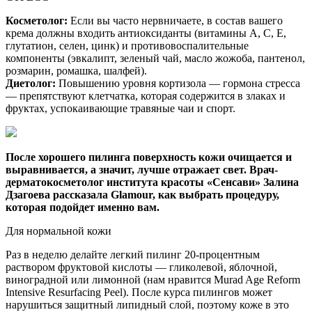
Косметолог:
Если вы часто нервничаете,­ в состав вашего
крема должны входить антиоксиданты (витамины А, С, Е,
глутатион, селен, цинк) и противовоспалительные
компоненты (эвкалипт, зеленый чай, масло жожоба, пантенол,
розмарин, ромашка, шалфей).
Диетолог:
Повышению уровня кортизола — гормона стресса
— препятствуют клетчатка, которая содержится в злаках и
фруктах, успокаивающие травяные чаи и спорт.
После хорошего пилинга поверхность кожи очищается и
выравнивается, а значит, лучше отражает свет. Врач-
дерматокосметолог ­института красоты «Сенсави» Залина
Дзагоева рассказала Glamour, как выбрать процедуру,
которая подойдет именно вам.
Для нормальной кожи
Раз в неделю делайте легкий пилинг 20-процентным
раствором фруктовой кислоты — гликолевой, яблочной,
виноградной или лимонной (нам нравится Murad Age Reform
Intensive Resurfacing Peel). После курса пилингов может
нарушиться защитный липидный слой, поэтому коже в это