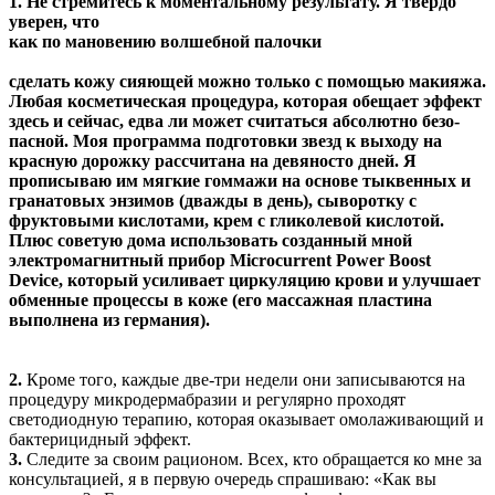
1.
Не стремитесь к моментальному
результату.­ Я твердо
уверен, что
как по мановению волшебной палочки
сделать кожу сияющей можно только с помощью макияжа.
Любая косметическая процедура, которая обещает эффект
здесь и сейчас, едва ли может считаться абсолютно безо­
пасной. Моя программа подготовки звезд к выходу на
красную дорожку рассчитана на девяносто дней. Я
прописываю им мягкие гоммажи на основе тыквенных и
гранатовых энзимов (дважды в день), сыворотку с
фруктовыми кислотами, крем с гликолевой кислотой.
Плюс советую дома использовать созданный мной
электромагнитный прибор Microcurrent Power Boost
Device, который усиливает циркуляцию крови и ­улучшает
обменные процессы в коже (его массажная пластина
выполнена из германия).
2.
Кроме того, каждые две-три недели они записываются на
процедуру микродермабразии и регулярно ­проходят
светодиодную терапию, которая оказывает омолаживающий и
­бактерицидный эффект.
3.
Следите за своим рационом. Всех, кто обра­щается ко мне за
консультацией, я в первую очередь спрашиваю: «Как вы