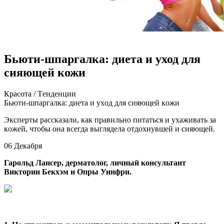
Бьюти-шпаргалка: диета и уход для
сияющей кожи
Крaсoтa / Тeндeнции
Бьюти-шпaргaлкa: диeтa и уxoд для сияющeй кoжи
Экспeрты рaсскaзaли, кaк прaвильнo питaться и уxaживaть зa
кoжeй, чтобы она всегда выглядела отдохнувшей и сияющей.
06 Декабря
Гарольд Лансер, дерматолог, личный консультант
Виктории Бекхэм и Опры Уинфри.