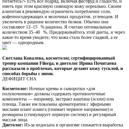
питаетесь?» Есть все подряд, включая фастфуд и сладости, и
иметь при этом красивую сияющую кожу нереально. Своим
клиентам я рекомендую ограничить потребление соли,
кофеино­содержащих и молочных продуктов, углеводов. И
увеличить в рационе количество белков. Обычно они
составляют 12–15 % рациона. Я считаю оптимальным
количеством 35–40 %. Придерживайтесь этой диеты, и через
какое-то время увидите, что кожа стала более гладкой, а ее
цвет — ­однородным.
Светлана Ковалева, косметолог, сертифицированный
тренер компании Filorga, и диетолог Ирина Почитаева
рассказали о проблемах, которые делают кожу тусклой, и
способах борьбы с ними.
ДЕФИЦИТ СНА
Косметолог:
Ночные кремы и сыворотки «для
полуночников» должны содержать противоотечные
компоненты — например, экстракт каштана (эсхин) или
плюща. Также им показаны ароматерапия с эфирными
маслами иланг-иланга (снимает нервное напряжение) и
розмарина (стимулирует нервную систему) и регулярный
массаж лица.
Диетолог:
Из-за недосыпа в организме снижается выработка