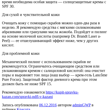
время необходима особая защита — солнцезащитные кремы с
SPF 30.
Для сухой и чувствительной кожи
Очищать кожу с помощью скрабов можно один-два раза в
неделю. Я рекомендую средства с мягкими силиконовыми
абразивами или гранулами масла жожоба. Подойдет и пилинг
на основе молочной кислоты (например Dr. Brandt Laser a-
Peel) — ее отшелушивающий эффект ниже, чем у других
кислот.
Для проблемной кожи
Механический пилинг с использованием скрабов не
рекомендуется. Ограничьтесь очищающим средством или
увлажняющим кремом с салициловой кислотой: она очистит
поры и выровняет тон лица (наш выбор — крем-гель Lancôme
Pure Focus). Защитный фактор дневного крема при этом
должен быть не ниже SPF 15.
Рекомендую ознакомится
https://kupit-spravku-
kazan.com/spravki-ndfl-v-kazani
Запись опубликована
06.12.2016
автором
adminGWP
в
рубрике
Красота
.