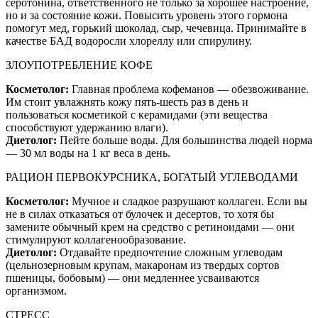
серотонина, ответственного не только за хорошее настроение,
но и за состояние кожи. Повысить уровень этого гормона
помогут мед, горький шоколад, сыр, чечевица. Принимайте в
качестве БАД водоросли хлореллу или спирулину.
ЗЛОУПОТРЕБЛЕНИЕ КОФЕ
Косметолог:
Главная проблема кофеманов — обезвоживание.
Им стоит увлажнять кожу пять-шесть раз в день и
пользоваться косметикой с керамидами (эти вещества
способствуют удержанию влаги).
Диетолог:
Пейте больше воды. Для большинства людей норма
— 30 мл воды на 1 кг веса в день.
РАЦИОН ПЕРВОКУРСНИКА, БОГАТЫЙ УГЛЕВОДАМИ
Косметолог:
Мучное и сладкое разрушают коллаген. Если вы
не в силах отказаться от булочек и десертов, то хотя бы
замените обычный крем на средство с ретиноидами — они
стимулируют коллагенообразование.
Диетолог:
Отдавайте предпочтение сложным углеводам
(цельнозерновым крупам, макаронам из твердых сортов
пшеницы, бобовым) — они медленнее усваиваются
организмом.
СТРЕСС