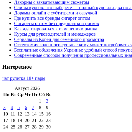
Лакорны с захватывающим сюжетом
Сливы курсов: что выберете — полный курс или два по 
Дорамы онлайн с субтитрами и озвучкой
Где купить все бренды сигарет оптом
Сигареты оптом без предоплаты и рисков
Как адаптироваться к изменениям рынка
Курсы для руководителей и менеджеров
Сериалы из Кореи для семейного просмотра
Остеотомия коленного сустава: кому может потребоватьс
Бесплатные объявления Украины: удобный способ покупа
Современные способы получения профессиональных зна
Интересное
чат рулетка 18+ пары
Август 2026
Пн
Вт
Ср
Чт
Пт
Сб
Вс
1
2
3
4
5
6
7
8
9
10
11
12
13
14
15
16
17
18
19
20
21
22
23
24
25
26
27
28
29
30