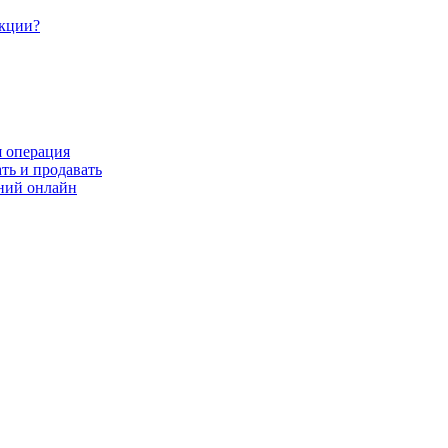
акции?
я операция
ть и продавать
ний онлайн