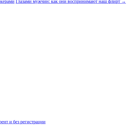
ркерами
Глазами мужчин: как они воспринимают наш флирт
→
рент и без регистрации