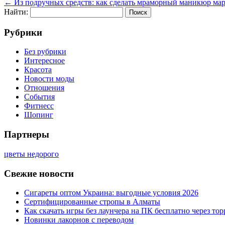
←
Из подручных средств: как сделать мраморный маникюр ма
Найти:
Рубрики
Без рубрики
Интересное
Красота
Новости моды
Отношения
События
Фитнесс
Шопинг
Партнеры
цветы недорого
Свежие новости
Сигареты оптом Украина: выгодные условия 2026
Сертифицированные стропы в Алматы
Как скачать игры без лаунчера на ПК бесплатно через тор
Новинки лакорнов с переводом