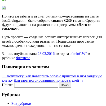
По итогам забега и за счет онлайн-пожертвований на сайте
JustGiving.com было собрано
свыше €230 тысяч.
Средства
будут направлены на реализацию программы
«Лето со
смыслом»
.
Суть проекта — создание летних интегративных лагерей для
детей с особенностями развития. Поддержать программу
можно, сделав пожертвование по ссылке.
Запись опубликована
28.03.2016
автором
adminGWP
в
рубрике
Фитнесс
.
Навигация по записям
←
Хочу/могу: как повторить образ с принтом в шотландскую
клетку
Для зарегистрированных пользователей
→
Найти:
Рубрики
Без рубрики