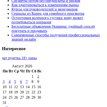
Сигареты оптом без предоплаты и рисков
Как адаптироваться к изменениям рынка
Курсы для руководителей и менеджеров
Сериалы из Кореи для семейного просмотра
Остеотомия коленного сустава: кому может
потребоваться операция
Бесплатные объявления Украины: удобный способ
покупать и продавать
Современные способы получения профессиональных
знаний онлайн
Интересное
чат рулетка 18+ пары
Август 2026
Пн
Вт
Ср
Чт
Пт
Сб
Вс
1
2
3
4
5
6
7
8
9
10
11
12
13
14
15
16
17
18
19
20
21
22
23
24
25
26
27
28
29
30
31