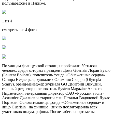
полумарафоне в Париже.
1 из 4
смотреть все 4 фото
По улицам французской столицы пробежали 30 тысяч
человек, среди которых президент Дома Guerlain Лоран Буало
(Laurent Boileau), попечитель фонда «Обнаженные сердца»
Сандра Недвецкая, художник Олимпия Скарри (Olympia
Scarry), бренд-менеджер журнала GQ Дмитрий Викулин,
главный редактор и основатель System Magazine Алексия
Нидзельски, генеральный директор ОАО «Русский уголь»
Асланбек Джалиев и старший сын Натальи Водяновой Лукас
Портман. Основательница фонда «Обнаженные сердца» и
лицо Guerlain на финише лично поблагодарила всех
участников полумарафона. После забега спортсмены