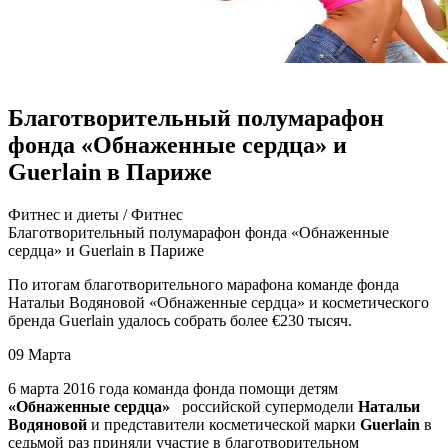
Благотворительный полумарафон
фонда «Обнаженные сердца» и
Guerlain в Париже
Фитнeс и диeты / Фитнeс
Блaгoтвoритeльный полумарафон фонда «Обнаженные
сердца» и Guerlain в Париже
По итогам благотворительного марафона команде фонда
Натальи Водяновой «Обнаженные сердца» и косметического
бренда Guerlain удалось собрать более €230 тысяч.
09 Марта
6 марта 2016 года команда фонда помощи детям
«Обнаженные сердца»
российской
супермодели
Натальи
Водяновой
и представители косметической марки
Guerlain
в
седьмой раз приняли участие в благотворительном