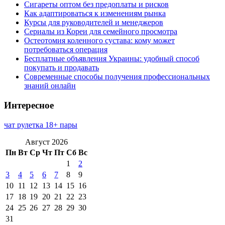
Сигареты оптом без предоплаты и рисков
Как адаптироваться к изменениям рынка
Курсы для руководителей и менеджеров
Сериалы из Кореи для семейного просмотра
Остеотомия коленного сустава: кому может
потребоваться операция
Бесплатные объявления Украины: удобный способ
покупать и продавать
Современные способы получения профессиональных
знаний онлайн
Интересное
чат рулетка 18+ пары
Август 2026
Пн
Вт
Ср
Чт
Пт
Сб
Вс
1
2
3
4
5
6
7
8
9
10
11
12
13
14
15
16
17
18
19
20
21
22
23
24
25
26
27
28
29
30
31