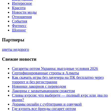
Интересное
Красота
Новости моды
Отношения
События
Фитнесс
Шопинг
Партнеры
цветы недорого
Свежие новости
Сигареты оптом Украина: выгодные условия 2026
Сертифицированные стропы в Алматы
Как скачать игры без лаунчера на ПК бесплатно через
торрент и без регистрации
Новинки лакорнов с переводом
Лакорны с захватывающим сюжетом
Сливы курсов: что выберете — полный курс или два по
акции?
Дорамы онлайн с субтитрами и озвучкой
Где купить все бренды сигарет оптом