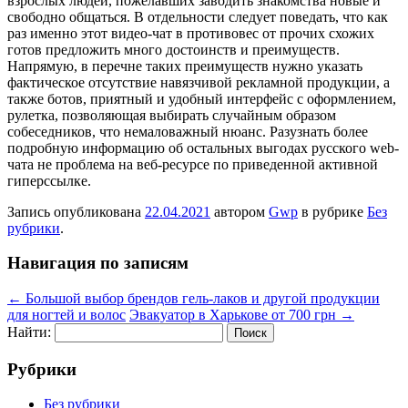
взрослых людей, пожелавших заводить знакомства новые и
свободно общаться. В отдельности следует поведать, что как
раз именно этот видео-чат в противовес от прочих схожих
готов предложить много достоинств и преимуществ.
Напрямую, в перечне таких преимуществ нужно указать
фактическое отсутствие навязчивой рекламной продукции, а
также ботов, приятный и удобный интерфейс с оформлением,
рулетка, позволяющая выбирать случайным образом
собеседников, что немаловажный нюанс. Разузнать более
подробную информацию об остальных выгодах русского web-
чата не проблема на веб-ресурсе по приведенной активной
гиперссылке.
Запись опубликована
22.04.2021
автором
Gwp
в рубрике
Без
рубрики
.
Навигация по записям
←
Большой выбор брендов гель-лаков и другой продукции
для ногтей и волос
Эвакуатор в Харькове от 700 грн
→
Найти:
Рубрики
Без рубрики