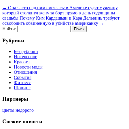
←
Она часто над ним смеялась: в Америке судят мужчину,
который столкнул жену за борт прямо в день годовщины
свадьбы
Почему Ким Кардашьян и Кара Дельвинь требуют
освободить обвиненную в убийстве американку
→
Найти:
Рубрики
Без рубрики
Интересное
Красота
Новости моды
Отношения
События
Фитнесс
Шопинг
Партнеры
цветы недорого
Свежие новости