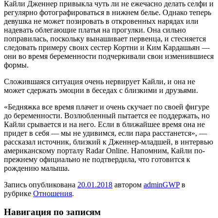
Кайли Дженнер привыкла чуть ли не ежечасно делать селфи и
регулярно фотографироваться в нижнем белье. Однако теперь
девушка не может позировать в откровенных нарядах или
надевать облегающие платья на прогулки. Она сильно
поправилась, поскольку вынашивает первенца, и стесняется
следовать примеру своих сестер Кортни и Ким Кардашьян —
они во время беременности подчеркивали свои изменившиеся
формы.
Сложившаяся ситуация очень нервирует Кайли, и она не
может сдержать эмоции в беседах с близкими и друзьями.
«Бедняжка все время плачет и очень скучает по своей фигуре
до беременности. Возлюбленный пытается ее поддержать, но
Кайли срывается и на него. Если в ближайшее время она не
придет в себя — мы не удивимся, если пара расстанется», —
рассказал источник, близкий к Дженнер-младшей, в интервью
американскому порталу Radar Online. Напомним, Кайли по-
прежнему официально не подтвердила, что готовится к
рождению малыша.
Запись опубликована
20.01.2018
автором
adminGWP
в
рубрике
Отношения
.
Навигация по записям