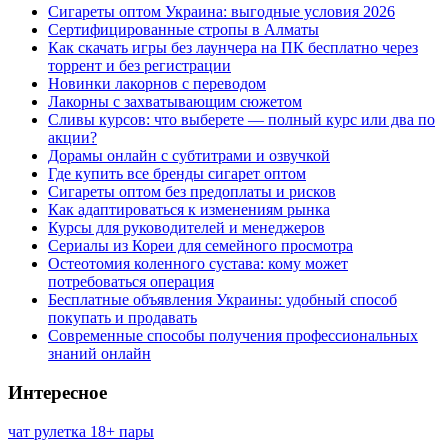
Сигареты оптом Украина: выгодные условия 2026
Сертифицированные стропы в Алматы
Как скачать игры без лаунчера на ПК бесплатно через
торрент и без регистрации
Новинки лакорнов с переводом
Лакорны с захватывающим сюжетом
Сливы курсов: что выберете — полный курс или два по
акции?
Дорамы онлайн с субтитрами и озвучкой
Где купить все бренды сигарет оптом
Сигареты оптом без предоплаты и рисков
Как адаптироваться к изменениям рынка
Курсы для руководителей и менеджеров
Сериалы из Кореи для семейного просмотра
Остеотомия коленного сустава: кому может
потребоваться операция
Бесплатные объявления Украины: удобный способ
покупать и продавать
Современные способы получения профессиональных
знаний онлайн
Интересное
чат рулетка 18+ пары