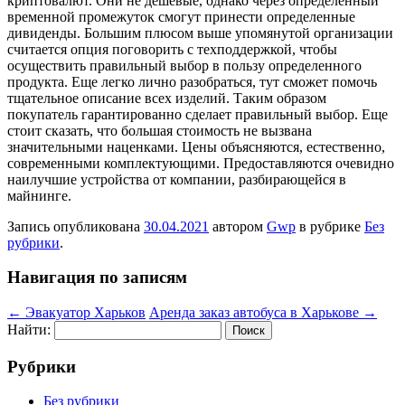
криптовалют. Они не дешевые, однако через определенный
временной промежуток смогут принести определенные
дивиденды. Большим плюсом выше упомянутой организации
считается опция поговорить с техподдержкой, чтобы
осуществить правильный выбор в пользу определенного
продукта. Еще легко лично разобраться, тут сможет помочь
тщательное описание всех изделий. Таким образом
покупатель гарантированно сделает правильный выбор. Еще
стоит сказать, что большая стоимость не вызвана
значительными наценками. Цены объясняются, естественно,
современными комплектующими. Предоставляются очевидно
наилучшие устройства от компании, разбирающейся в
майнинге.
Запись опубликована
30.04.2021
автором
Gwp
в рубрике
Без
рубрики
.
Навигация по записям
←
Эвакуатор Харьков
Аренда заказ автобуса в Харькове
→
Найти:
Рубрики
Без рубрики