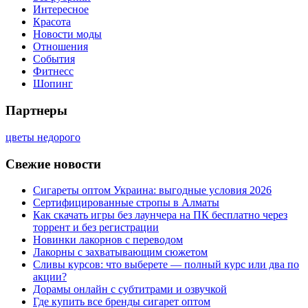
Интересное
Красота
Новости моды
Отношения
События
Фитнесс
Шопинг
Партнеры
цветы недорого
Свежие новости
Сигареты оптом Украина: выгодные условия 2026
Сертифицированные стропы в Алматы
Как скачать игры без лаунчера на ПК бесплатно через
торрент и без регистрации
Новинки лакорнов с переводом
Лакорны с захватывающим сюжетом
Сливы курсов: что выберете — полный курс или два по
акции?
Дорамы онлайн с субтитрами и озвучкой
Где купить все бренды сигарет оптом