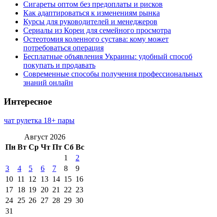
Сигареты оптом без предоплаты и рисков
Как адаптироваться к изменениям рынка
Курсы для руководителей и менеджеров
Сериалы из Кореи для семейного просмотра
Остеотомия коленного сустава: кому может
потребоваться операция
Бесплатные объявления Украины: удобный способ
покупать и продавать
Современные способы получения профессиональных
знаний онлайн
Интересное
чат рулетка 18+ пары
Август 2026
Пн
Вт
Ср
Чт
Пт
Сб
Вс
1
2
3
4
5
6
7
8
9
10
11
12
13
14
15
16
17
18
19
20
21
22
23
24
25
26
27
28
29
30
31