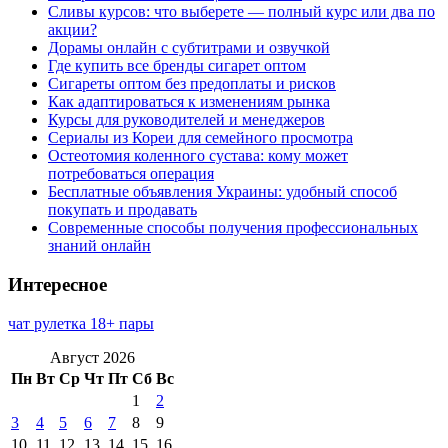
Сливы курсов: что выберете — полный курс или два по
акции?
Дорамы онлайн с субтитрами и озвучкой
Где купить все бренды сигарет оптом
Сигареты оптом без предоплаты и рисков
Как адаптироваться к изменениям рынка
Курсы для руководителей и менеджеров
Сериалы из Кореи для семейного просмотра
Остеотомия коленного сустава: кому может
потребоваться операция
Бесплатные объявления Украины: удобный способ
покупать и продавать
Современные способы получения профессиональных
знаний онлайн
Интересное
чат рулетка 18+ пары
Август 2026
Пн
Вт
Ср
Чт
Пт
Сб
Вс
1
2
3
4
5
6
7
8
9
10
11
12
13
14
15
16