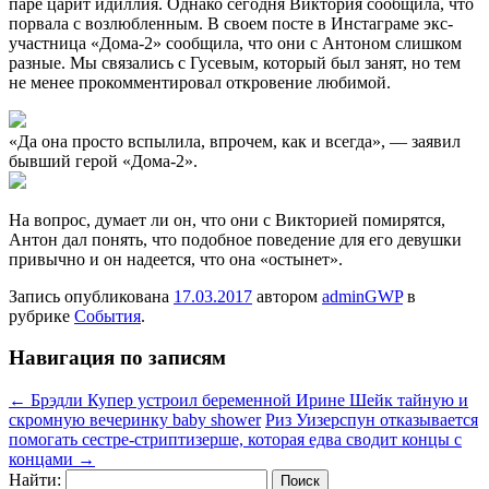
паре царит идиллия. Однако сегодня Виктория сообщила, что
порвала с возлюбленным. В своем посте в Инстаграме экс-
участница «Дома-2» сообщила, что они с Антоном слишком
разные. Мы связались с Гусевым, который был занят, но тем
не менее прокомментировал откровение любимой.
«Да она просто вспылила, впрочем, как и всегда», — заявил
бывший герой «Дома-2».
На вопрос, думает ли он, что они с Викторией помирятся,
Антон дал понять, что подобное поведение для его девушки
привычно и он надеется, что она «остынет».
Запись опубликована
17.03.2017
автором
adminGWP
в
рубрике
События
.
Навигация по записям
←
Брэдли Купер устроил беременной Ирине Шейк тайную и
скромную вечеринку baby shower
Риз Уизерспун отказывается
помогать сестре-стриптизерше, которая едва сводит концы с
концами
→
Найти: