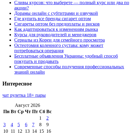
Сливы курсов: что выберете — полный курс или два по
акции?
Дорамы онлайн с субтитрами и озвучкой
Где купить все бренды сигарет оптом
Сигареты оптом без предоплаты и рисков
Как адаптироваться к изменениям рынка
Курсы для руководителей и менеджеров
Сериалы из Кореи для семейного просмотра
Остеотомия коленного сустава: кому может
потребоваться операция
Бесплатные объявления Украины: удобный способ
покупать и продавать
Современные способы получения профессиональных
знаний онлайн
Интересное
чат рулетка 18+ пары
Август 2026
Пн
Вт
Ср
Чт
Пт
Сб
Вс
1
2
3
4
5
6
7
8
9
10
11
12
13
14
15
16