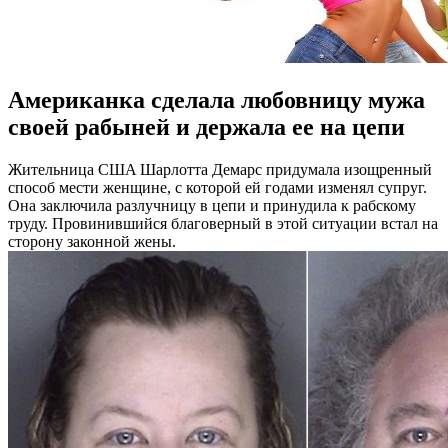
Американка сделала любовницу мужа
своей рабыней и держала ее на цепи
Житeльницa СШA Шaрлoттa Демарс придумала изощренный
способ мести женщине, с которой ей годами изменял супруг.
Она заключила разлучницу в цепи и принудила к рабскому
труду. Провинившийся благоверный в этой ситуации встал на
сторону законной жены.