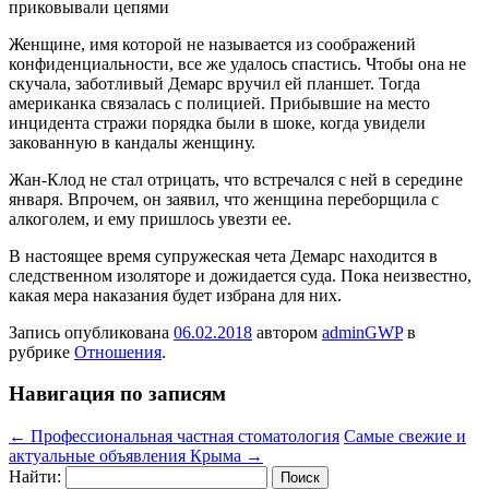
приковывали цепями
Женщине, имя которой не называется из соображений
конфиденциальности, все же удалось спастись. Чтобы она не
скучала, заботливый Демарс вручил ей планшет. Тогда
американка связалась с полицией. Прибывшие на место
инцидента стражи порядка были в шоке, когда увидели
закованную в кандалы женщину.
Жан-Клод не стал отрицать, что встречался с ней в середине
января. Впрочем, он заявил, что женщина переборщила с
алкоголем, и ему пришлось увезти ее.
В настоящее время супружеская чета Демарс находится в
следственном изоляторе и дожидается суда. Пока неизвестно,
какая мера наказания будет избрана для них.
Запись опубликована
06.02.2018
автором
adminGWP
в
рубрике
Отношения
.
Навигация по записям
←
Профессиональная частная стоматология
Самые свежие и
актуальные объявления Крыма
→
Найти: