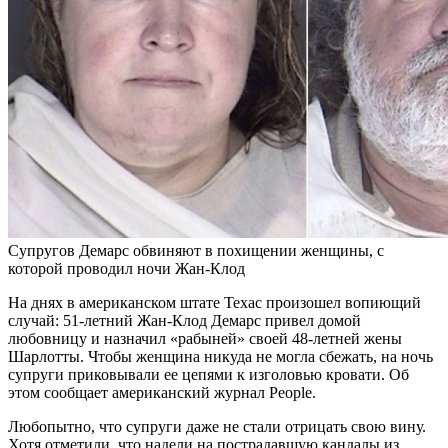
Супругов Демарс обвиняют в похищении женщины, с
которой проводил ночи Жан-Клод
На днях в американском штате Техас произошел
вопиющий
случай: 51-летний Жан-Клод Демарс привел домой
любовницу и назначил «рабыней» своей 48-летней жены
Шарлотты. Чтобы женщина никуда не могла сбежать, на ночь
супруги приковывали ее цепями к изголовью кровати. Об
этом сообщает американский журнал People.
Любопытно, что супруги даже не стали отрицать свою вину.
Хотя отметили, что надели на пострадавшую кандалы из