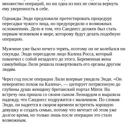
множество операций, но ни одна из них не смогла вернуть
ему уверенность в себе.
Однажды Энди предложили протестировать процедуру
пересадки чужого лица, но предупредили о возможных
осложнениях. Дело в том, что Санднесс должен был стать
первым человеком в мире, которому будут делать подобную
операцию.
Мужчине уже было нечего терять, поэтому он не колебался ни
секунды. Энди пересадили лицо Калена Росса, который
покончил с собой незадолго до этого. Беременная жена
самоубийцы Лили решила пожертвовать его органы другим
людям.
Через год после операции Лили впервые увидела Энди. «Он
невероятно похож на Калена», — цитирует потрясенную до
глубины души женщину британский портал Mirror. На
встречу она пришла со своим сыном Леонардом и выразила
надежду, что Санднесс подружится с мальчиком. По словам
Энди, он надеется в скором времени встретить хорошую
девушку и создать семью, потому что мечтает об этом уже
долгое время, но только лишь после операции это стало
возможным.