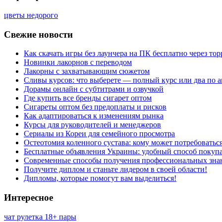
цветы недорого
Свежие новости
Как скачать игры без лаунчера на ПК бесплатно через тор
Новинки лакорнов с переводом
Лакорны с захватывающим сюжетом
Сливы курсов: что выберете — полный курс или два по 
Дорамы онлайн с субтитрами и озвучкой
Где купить все бренды сигарет оптом
Сигареты оптом без предоплаты и рисков
Как адаптироваться к изменениям рынка
Курсы для руководителей и менеджеров
Сериалы из Кореи для семейного просмотра
Остеотомия коленного сустава: кому может потребоватьс
Бесплатные объявления Украины: удобный способ покупа
Современные способы получения профессиональных зна
Получите диплом и станьте лидером в своей области!
Дипломы, которые помогут вам выделиться!
Интересное
чат рулетка 18+ пары