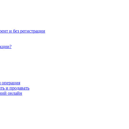
рент и без регистрации
акции?
я операция
ть и продавать
ний онлайн