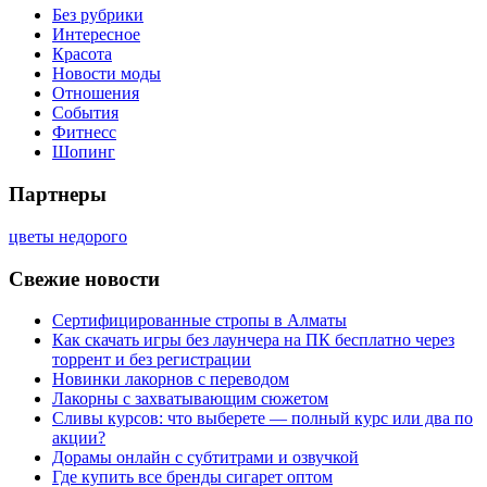
Без рубрики
Интересное
Красота
Новости моды
Отношения
События
Фитнесс
Шопинг
Партнеры
цветы недорого
Свежие новости
Сертифицированные стропы в Алматы
Как скачать игры без лаунчера на ПК бесплатно через
торрент и без регистрации
Новинки лакорнов с переводом
Лакорны с захватывающим сюжетом
Сливы курсов: что выберете — полный курс или два по
акции?
Дорамы онлайн с субтитрами и озвучкой
Где купить все бренды сигарет оптом