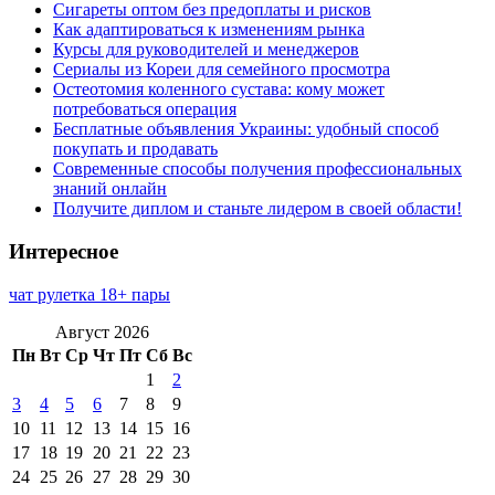
Сигареты оптом без предоплаты и рисков
Как адаптироваться к изменениям рынка
Курсы для руководителей и менеджеров
Сериалы из Кореи для семейного просмотра
Остеотомия коленного сустава: кому может
потребоваться операция
Бесплатные объявления Украины: удобный способ
покупать и продавать
Современные способы получения профессиональных
знаний онлайн
Получите диплом и станьте лидером в своей области!
Интересное
чат рулетка 18+ пары
Август 2026
Пн
Вт
Ср
Чт
Пт
Сб
Вс
1
2
3
4
5
6
7
8
9
10
11
12
13
14
15
16
17
18
19
20
21
22
23
24
25
26
27
28
29
30