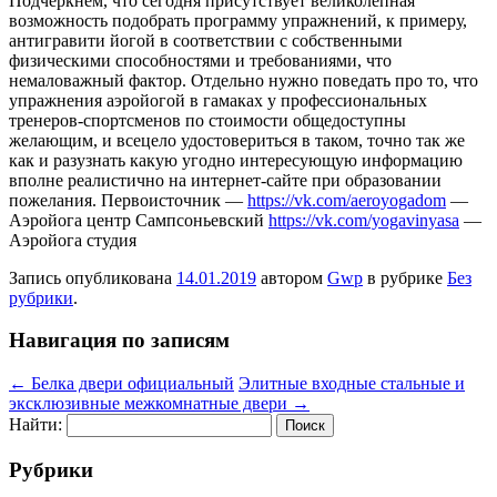
Подчеркнем, что сегодня присутствует великолепная
возможность подобрать программу упражнений, к примеру,
антигравити йогой в соответствии с собственными
физическими способностями и требованиями, что
немаловажный фактор. Отдельно нужно поведать про то, что
упражнения аэройогой в гамаках у профессиональных
тренеров-спортсменов по стоимости общедоступны
желающим, и всецело удостовериться в таком, точно так же
как и разузнать какую угодно интересующую информацию
вполне реалистично на интернет-сайте при образовании
пожелания. Первоисточник —
https://vk.com/aeroyogadom
—
Аэройога центр Сампсоньевский
https://vk.com/yogavinyasa
—
Аэройога студия
Запись опубликована
14.01.2019
автором
Gwp
в рубрике
Без
рубрики
.
Навигация по записям
←
Белка двери официальный
Элитные входные стальные и
эксклюзивные межкомнатные двери
→
Найти:
Рубрики